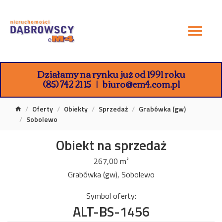
Działamy na rynku już od 1991 roku
(85) 742 21 15
biuro@em4.com.pl
Oferty
Obiekty
Sprzedaż
Grabówka (gw)
Sobolewo
Obiekt na sprzedaż
267,00 m²
Grabówka (gw), Sobolewo
Symbol oferty:
ALT-BS-1456