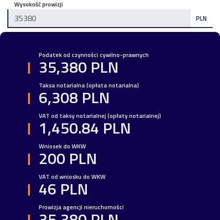
Wysokość prowizji
PLN
Podatek od czynności cywilno-prawnych
35,380 PLN
Taksa notarialna (opłata notarialna)
6,308 PLN
VAT od taksy notarialnej (opłaty notarialnej)
1,450.84 PLN
Wniosek do WKW
200 PLN
VAT od wniosku do WKW
46 PLN
Prowizja agencji nieruchomości
35,380 PLN