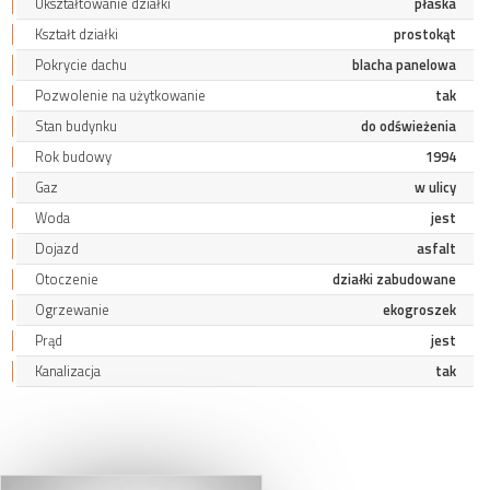
Ukształtowanie działki
płaska
Kształt działki
prostokąt
Pokrycie dachu
blacha panelowa
Pozwolenie na użytkowanie
tak
Stan budynku
do odświeżenia
Rok budowy
1994
Gaz
w ulicy
Woda
jest
Dojazd
asfalt
Otoczenie
działki zabudowane
Ogrzewanie
ekogroszek
Prąd
jest
Kanalizacja
tak