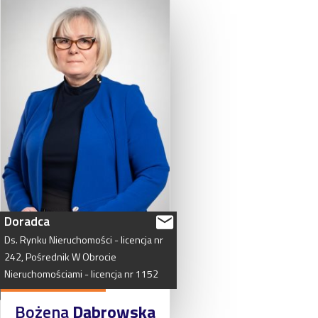
Doradca
Ds.
Rynku
Nieruchomości
-
licencja
nr
242,
Pośrednik
W
Obrocie
Nieruchomościami
-
licencja
nr
1152
Bożena
Dąbrowska