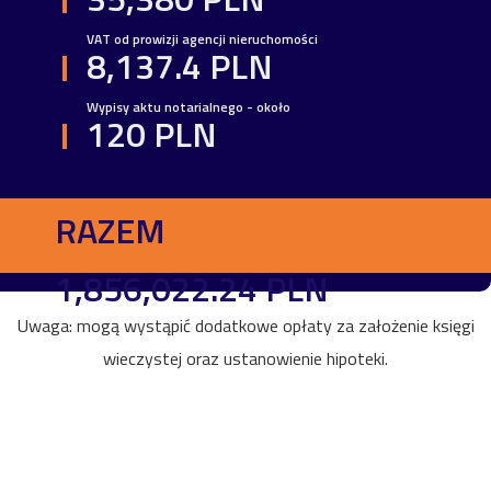
VAT od prowizji agencji nieruchomości
8,137.4 PLN
Wypisy aktu notarialnego - około
120 PLN
RAZEM
1,856,022.24 PLN
Uwaga: mogą wystąpić dodatkowe opłaty za założenie księgi
wieczystej oraz ustanowienie hipoteki.