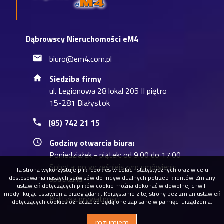
Dąbrowscy Nieruchomości eM4
biuro@em4.com.pl
Siedziba firmy
ul. Legionowa 28 lokal 205 II piętro
15-281 Białystok
(85) 742 21 15
Godziny otwarcia biura:
Poniedziałek - piątek: od 9.00 do 17.00
Sobota: po wcześniejszym umówieniu
Ta strona wykorzystuje pliki cookies w celach statystycznych oraz w celu
dostosowania naszych serwisów do indywidualnych potrzeb klientów. Zmiany
spotkania
ustawień dotyczących plików cookie można dokonać w dowolnej chwili
modyfikując ustawienia przeglądarki. Korzystanie z tej strony bez zmian ustawień
Polityka prywatności
dotyczących cookies oznacza, że będą one zapisane w pamięci urządzenia.
rozumiem