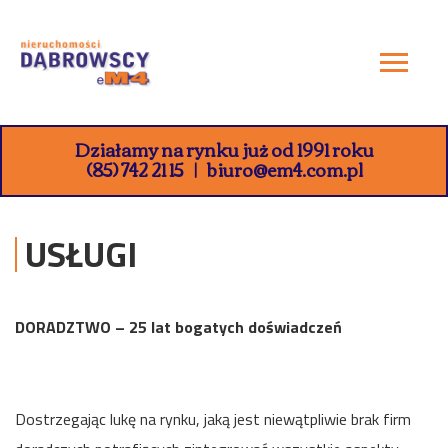
Działamy na rynku już od 1991 roku
(85) 742 21 15
biuro@em4.com.pl
USŁUGI
DORADZTWO – 25 lat bogatych doświadczeń
Dostrzegając lukę na rynku, jaką jest niewątpliwie brak firm