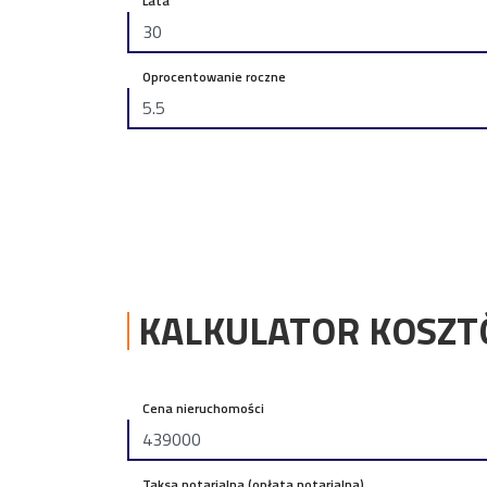
Lata
Oprocentowanie roczne
KALKULATOR KOSZ
Cena nieruchomości
Taksa notarialna (opłata notarialna)