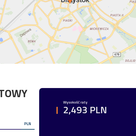
YTOWY
Wysokość raty
2,493 PLN
PLN