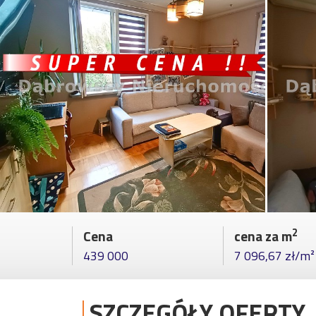
2
Cena
cena za m
439 000
7 096,67 zł/m²
SZCZEGÓŁY OFERTY