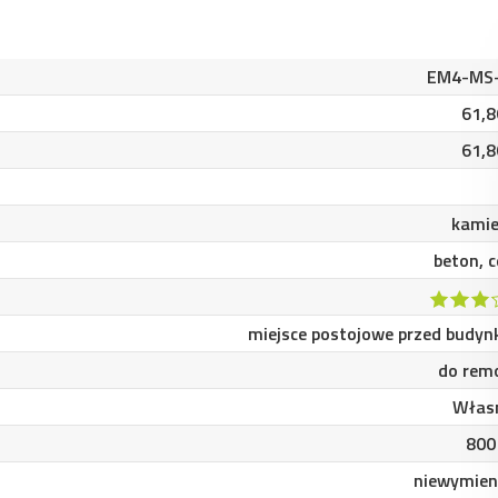
EM4-MS
61,8
61,8
kamie
beton, 
miejsce postojowe przed budyn
do rem
Włas
800
niewymien