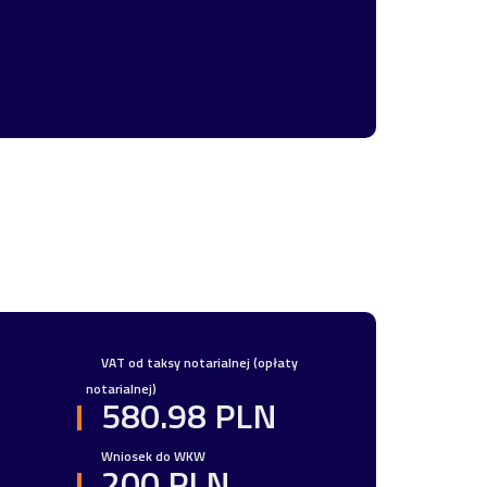
VAT od taksy notarialnej (opłaty
notarialnej)
580.98 PLN
Wniosek do WKW
200 PLN