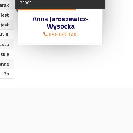
23389
brak
jest
Anna
Jaroszewicz-
Wysocka
jest
696 680 600
sfalt
asta
jskie
onne
3p