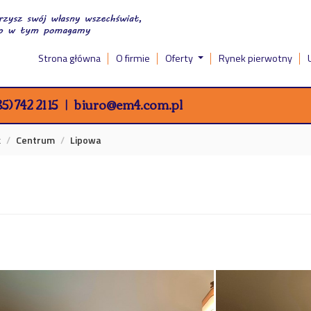
Strona główna
O firmie
Oferty
Rynek pierwotny
5) 742 21 15
biuro@em4.com.pl
k
Centrum
Lipowa