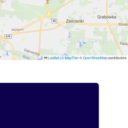
Leaflet
|
© MapTiler
©
OpenStreetMap
contributors