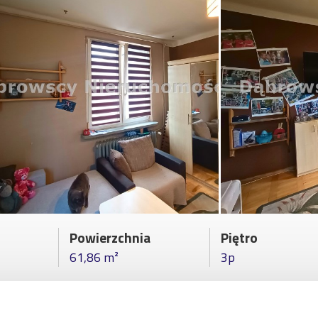
Powierzchnia
Piętro
61,86 m²
3p