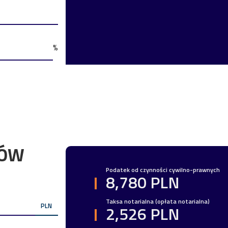
%
TÓW
Podatek od czynności cywilno-prawnych
8,780 PLN
Taksa notarialna (opłata notarialna)
PLN
2,526 PLN