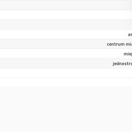
a
centrum mi
mie
jednostr