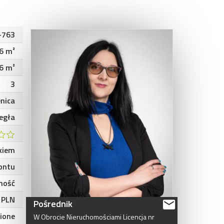
-763
6 m²
6 m²
3
nica
cegła
kiem
ontu
ność
 PLN
Pośrednik
ione
W
Obrocie
Nieruchomościami
Licencja
nr