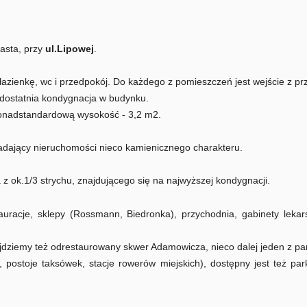
asta, przy
ul.Lipowej
.
łazienkę, wc i przedpokój. Do każdego z pomieszczeń jest wejście z p
zedostatnia kondygnacja w budynku.
ponadstandardową wysokość - 3,2 m2.
dający nieruchomości nieco kamienicznego charakteru.
z ok.1/3 strychu, znajdującego się na najwyższej kondygnacji.
auracje, sklepy (Rossmann, Biedronka), przychodnia, gabinety lekarsk
dziemy też odrestaurowany skwer Adamowicza, nieco dalej jeden z pa
 postoje taksówek, stacje rowerów miejskich), dostępny jest też pa