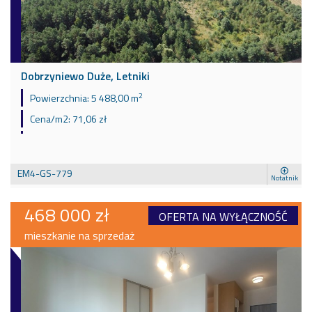
Dobrzyniewo Duże, Letniki
2
Powierzchnia:
5 488,00 m
Cena/m2:
71,06 zł
EM4-GS-779
Notatnik
468 000 zł
OFERTA NA WYŁĄCZNOŚĆ
mieszkanie na sprzedaż