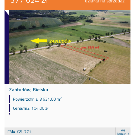
działka na sprzedaż
Zabłudów, Bielska
2
Powierzchnia:
3 631,00 m
Cena/m2:
104,00 zł
EM4-GS-771
Notatnik