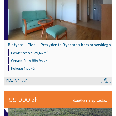
Białystok, Piaski, Prezydenta Ryszarda Kaczorowskiego
2
Powierzchnia:
29,46 m
Cena/m2:
15 885,95 zł
Pokoje:
1 pokój
EM4-MS-778
Notatnik
99 000 zł
działka na sprzedaż