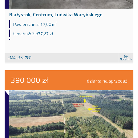
Białystok, Centrum, Ludwika Waryńskiego
2
Powierzchnia:
17,60 m
Cena/m2:
3 977,27 zł
EM4-BS-781
Notatnik
390 000 zł
działka na sprzedaż