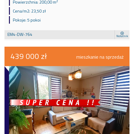
2
Powierzchnia:
200,00 m
Cena/m2:
23,50 zł
Pokoje:
5 pokoi
EM4-DW-764
Notatnik
439 000 zł
mieszkanie na sprzedaż