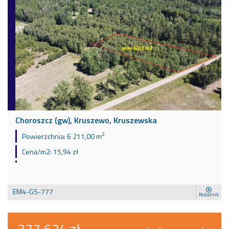
Choroszcz (gw), Kruszewo, Kruszewska
2
Powierzchnia:
6 211,00 m
Cena/m2:
15,94 zł
EM4-GS-777
Notatnik
377 624 zł