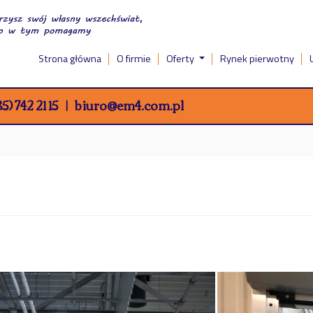
Strona główna
O firmie
Oferty
Rynek pierwotny
5) 742 21 15
biuro@em4.com.pl