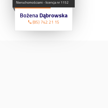
Nieruchomościami
-
licencja
nr
1152
Bożena
Dąbrowska
(85) 742 21 15