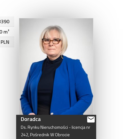
3390
0 m²
 PLN
Doradca
Ds.
Rynku
Nieruchomości
-
licencja
nr
242,
Pośrednik
W
Obrocie