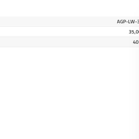
AGP-LW-
35,0
40