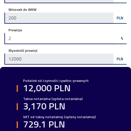
Wniosek do WKW
PLN
Prowizja
%
Wysokość prowizji
PLN
Podatek od czynności cywilno-prawnych
12,000 PLN
Taksa notarialna (opłata notarialna)
3,170 PLN
VAT od taksy notarialnej (opłaty notarialnej)
729.1 PLN