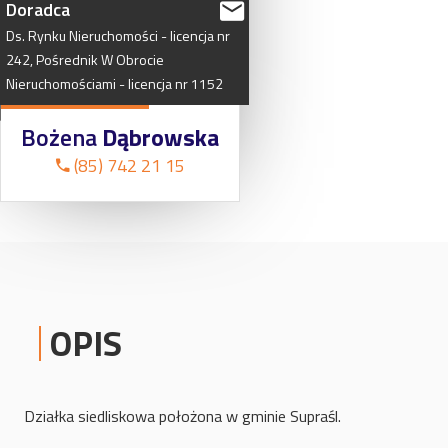
Doradca
Ds.
Rynku
Nieruchomości
-
licencja
nr
242,
Pośrednik
W
Obrocie
Nieruchomościami
-
licencja
nr
1152
Bożena
Dąbrowska
(85) 742 21 15
OPIS
Działka siedliskowa położona w gminie Supraśl.