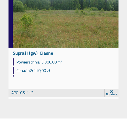
Supraśl (gw), Ciasne
2
Powierzchnia:
6 900,00 m
Cena/m2:
110,00 zł
APG-GS-112
Notatnik