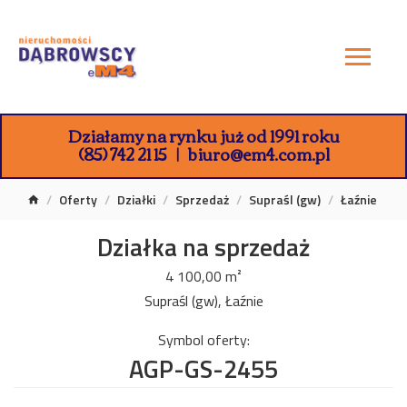
Działamy na rynku już od 1991 roku
(85) 742 21 15
biuro@em4.com.pl
Oferty
Działki
Sprzedaż
Supraśl (gw)
Łaźnie
Działka na sprzedaż
4 100,00 m²
Supraśl (gw), Łaźnie
Symbol oferty:
AGP-GS-2455