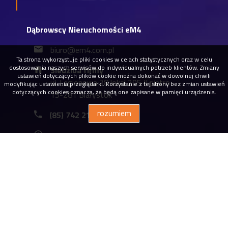
Dąbrowscy Nieruchomości eM4
biuro@em4.com.pl
Ta strona wykorzystuje pliki cookies w celach statystycznych oraz w celu
dostosowania naszych serwisów do indywidualnych potrzeb klientów. Zmiany
Siedziba firmy
ustawień dotyczących plików cookie można dokonać w dowolnej chwili
ul. Legionowa 28 lokal 205 II piętro
modyfikując ustawienia przeglądarki. Korzystanie z tej strony bez zmian ustawień
dotyczących cookies oznacza, że będą one zapisane w pamięci urządzenia.
15-281 Białystok
rozumiem
(85) 742 21 15
Godziny otwarcia biura:
Poniedziałek - piątek: od 9.00 do 17.00
Sobota: po wcześniejszym umówieniu
spotkania
Polityka prywatności