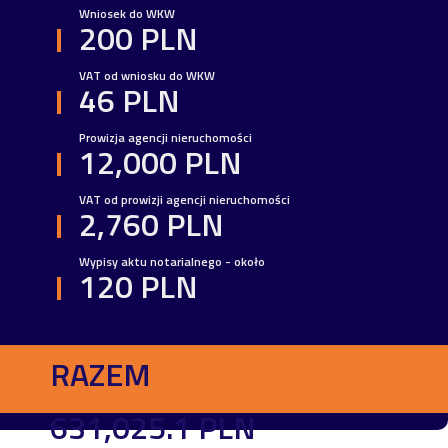
Wniosek do WKW
200 PLN
VAT od wniosku do WKW
46 PLN
Prowizja agencji nieruchomości
12,000 PLN
VAT od prowizji agencji nieruchomości
2,760 PLN
Wypisy aktu notarialnego - około
120 PLN
RAZEM
631,025.1 PLN