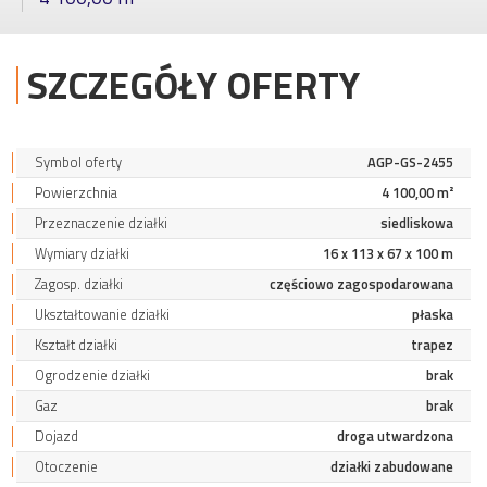
SZCZEGÓŁY OFERTY
Symbol oferty
AGP-GS-2455
Powierzchnia
4 100,00 m²
Przeznaczenie działki
siedliskowa
Wymiary działki
16 x 113 x 67 x 100 m
Zagosp. działki
częściowo zagospodarowana
Ukształtowanie działki
płaska
Kształt działki
trapez
Ogrodzenie działki
brak
Gaz
brak
Dojazd
droga utwardzona
Otoczenie
działki zabudowane