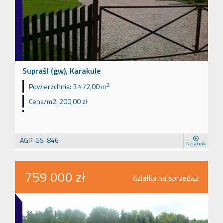
Supraśl (gw), Karakule
2
Powierzchnia:
3 472,00 m
Cena/m2:
200,00 zł
AGP-GS-846
Notatnik
759 000 zł
działka na sprzedaż