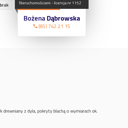
Nieruchomościami
-
licencja
nr
1152
brak
Bożena
Dąbrowska
(85) 742 21 15
 drewniany z dyla, pokryty blachą o wymiarach ok.