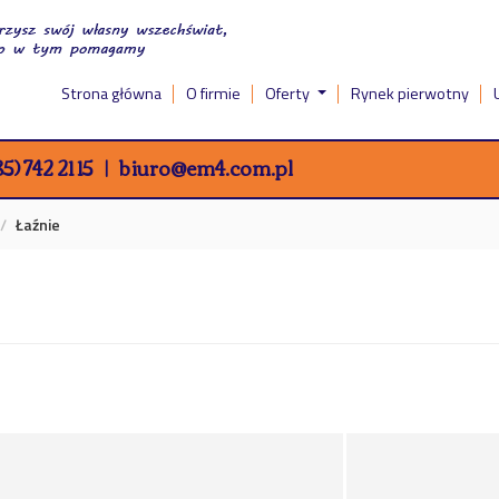
Strona główna
O firmie
Oferty
Rynek pierwotny
5) 742 21 15
biuro@em4.com.pl
Łaźnie