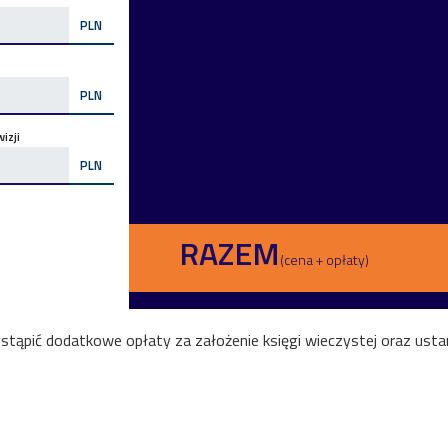
PLN
PLN
izji
PLN
RAZEM
(cena + opłaty)
ąpić dodatkowe opłaty za założenie księgi wieczystej oraz ustan