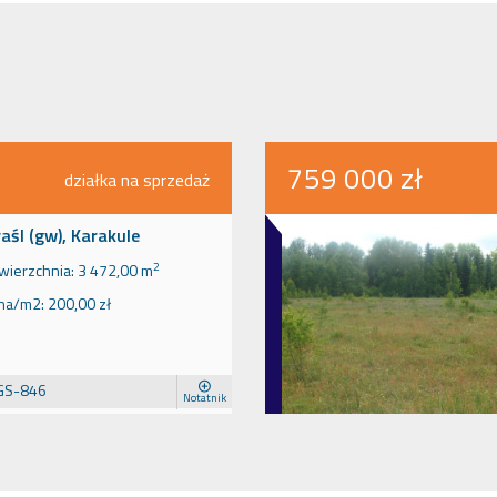
759 000 zł
działka na sprzedaż
aśl (gw), Karakule
2
wierzchnia:
3 472,00 m
na/m2:
200,00 zł
GS-846
Notatnik