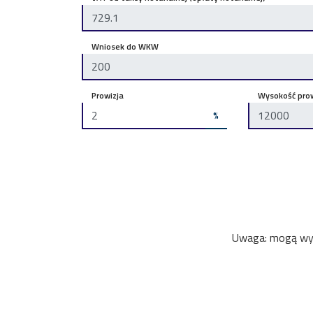
Wniosek do WKW
Prowizja
Wysokość prow
%
Uwaga: mogą wyst