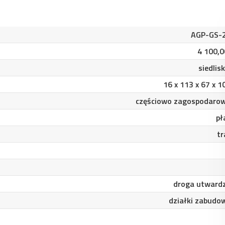
AGP-GS-
4 100,0
siedlis
16 x 113 x 67 x 
częściowo zagospodaro
pł
tr
droga utward
działki zabudo