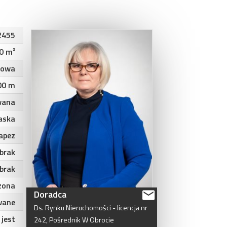
2455
0 m²
kowa
100 m
wana
aska
apez
brak
brak
zona
Doradca
wane
Ds.
Rynku
Nieruchomości
-
licencja
nr
jest
242,
Pośrednik
W
Obrocie