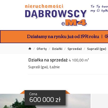
Działamy na rynku już od 1991 roku
(8
Oferty
Działki
Sprzedaż
Supraśl (gw)
Działka na sprzedaż
4 100,00 m²
Supraśl (gw), Łaźnie
Cena
600 000 zł