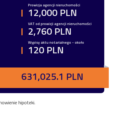
Prowizja agencji nieruchomości
12,000 PLN
VAT od prowizji agencji nieruchomości
2,760 PLN
Wypisy aktu notarialnego - około
120 PLN
631,025.1 PLN
owienie hipoteki.