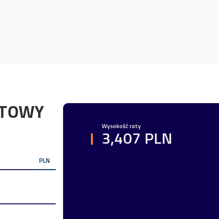
YTOWY
Wysokość raty
3,407 PLN
PLN