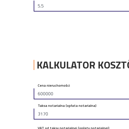
KALKULATOR KOSZ
Cena nieruchomości
Taksa notarialna (opłata notarialna)
VAT od taksy notarialnej (opłaty notarialnej)