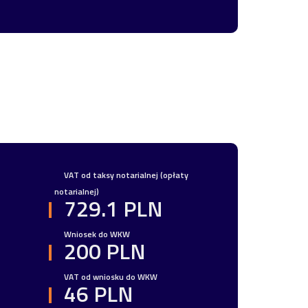
VAT od taksy notarialnej (opłaty
notarialnej)
729.1 PLN
Wniosek do WKW
200 PLN
VAT od wniosku do WKW
46 PLN