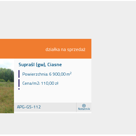
działka na sprzedaż
Supraśl (gw), Ciasne
2
Powierzchnia:
6 900,00 m
Cena/m2:
110,00 zł
APG-GS-112
Notatnik