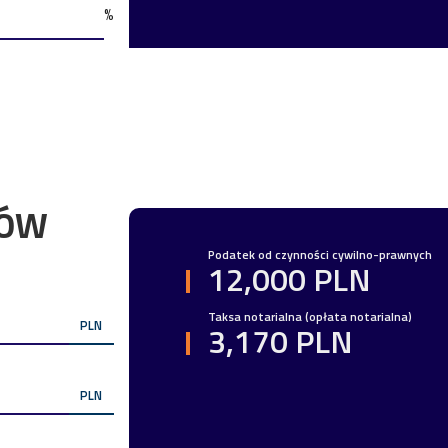
%
TÓW
Podatek od czynności cywilno-prawnych
12,000 PLN
Taksa notarialna (opłata notarialna)
PLN
3,170 PLN
PLN