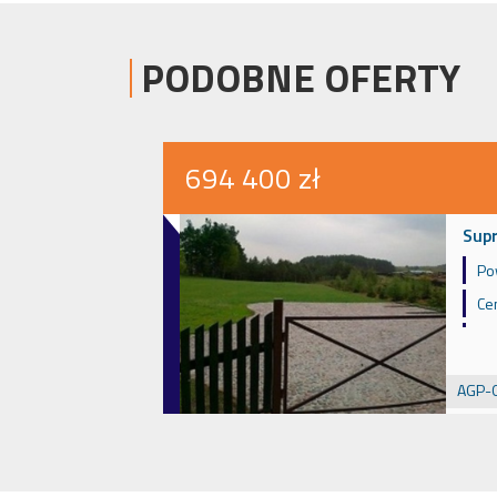
PODOBNE OFERTY
694 400 zł
Supr
Po
Ce
AGP-