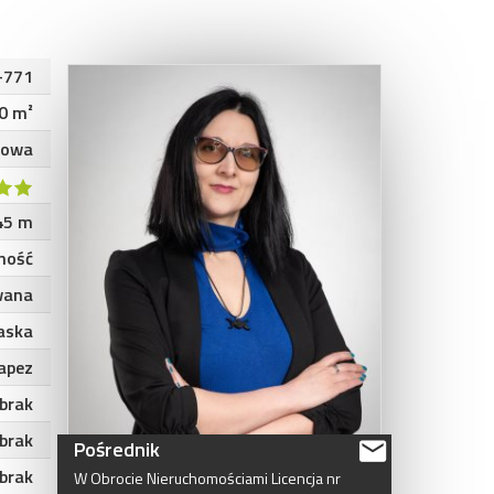
-771
0 m²
gowa
45 m
ność
wana
aska
apez
brak
brak
Pośrednik
brak
W
Obrocie
Nieruchomościami
Licencja
nr