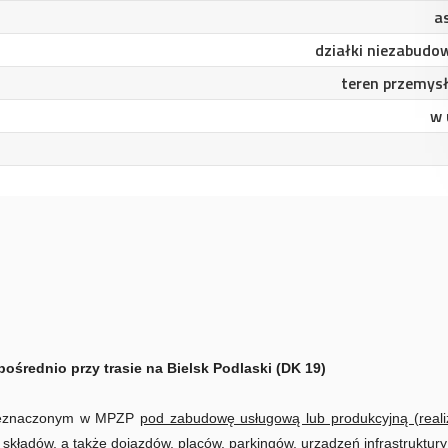
a
działki niezabudo
teren przemys
w 
ośrednio przy trasie na Bielsk Podlaski (DK 19)
rzeznaczonym w MPZP
pod zabudowę usługową lub produkcyjną (reali
kładów, a także dojazdów, placów, parkingów, urządzeń infrastruktury 