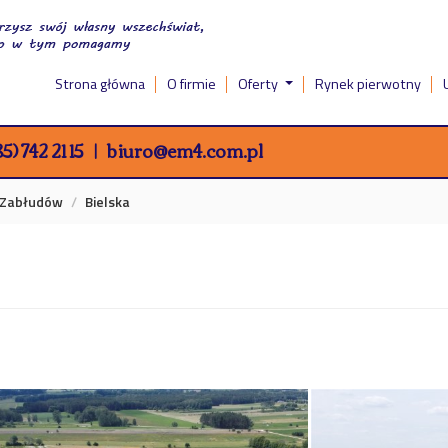
Strona główna
O firmie
Oferty
Rynek pierwotny
5) 742 21 15
biuro@em4.com.pl
Zabłudów
Bielska