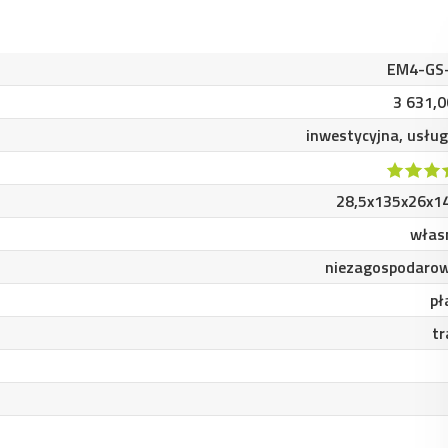
EM4-GS
3 631,0
inwestycyjna, usłu
28,5x135x26x1
włas
niezagospodaro
pł
tr