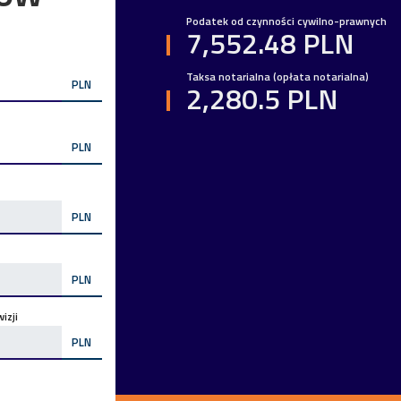
Podatek od czynności cywilno-prawnych
7,552.48 PLN
Taksa notarialna (opłata notarialna)
PLN
2,280.5 PLN
PLN
PLN
PLN
izji
PLN