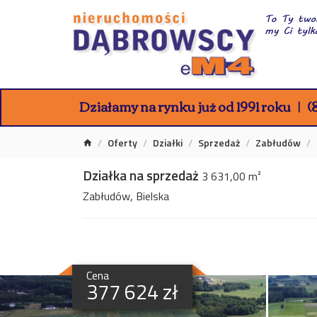
Działamy na rynku już od 1991 roku
(8
Oferty
Działki
Sprzedaż
Zabłudów
Działka na sprzedaż
3 631,00 m²
Zabłudów, Bielska
Cena
377 624 zł