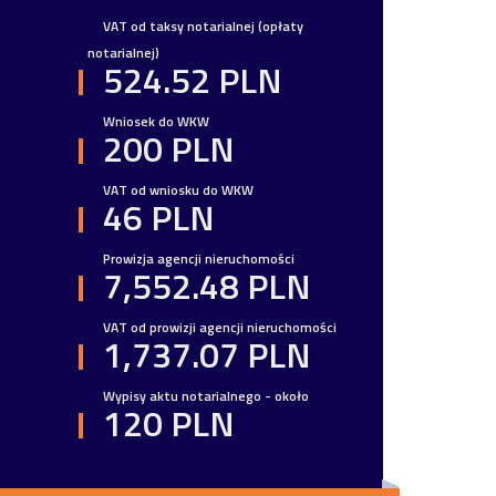
VAT od taksy notarialnej (opłaty
notarialnej)
524.52 PLN
Wniosek do WKW
200 PLN
VAT od wniosku do WKW
46 PLN
Prowizja agencji nieruchomości
7,552.48 PLN
VAT od prowizji agencji nieruchomości
1,737.07 PLN
Wypisy aktu notarialnego - około
120 PLN