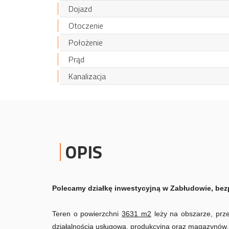
Dojazd
Otoczenie
Położenie
Prąd
Kanalizacja
OPIS
Polecamy działkę inwestycyjną w Zabłudowie, bezp
Teren o powierzchni
3631 m2
leży na obszarze, p
działalnością usługową, produkcyjną oraz magazynów, s