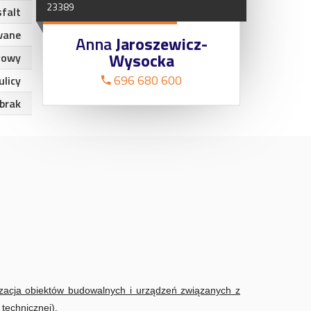
23389
sfalt
wane
Anna
Jaroszewicz-
Wysocka
łowy
696 680 600
ulicy
brak
zacja obiektów budowalnych i urządzeń związanych z
technicznej).