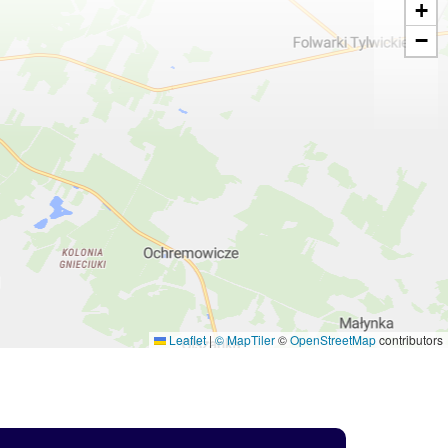
+
−
Leaflet
|
© MapTiler
©
OpenStreetMap
contributors