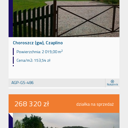
Choroszcz (gw), Czaplino
2
Powierzchnia:
2 019,00 m
Cena/m2:
153,54 zł
AGP-GS-486
Notatnik
268 320 zł
działka na sprzedaż