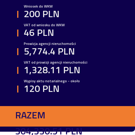
Wniosek do WKW
200 PLN
VAT od wniosku do WKW
46 PLN
Prowizja agencji nieruchomości
5,774.4 PLN
VAT od prowizji agencji nieruchomości
1,328.11 PLN
Wypisy aktu notarialnego - około
120 PLN
RAZEM
304,330.51 PLN