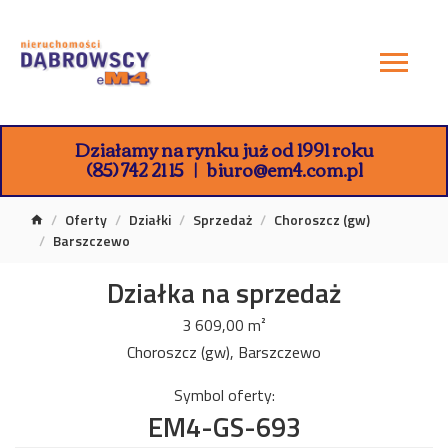
Działamy na rynku już od 1991 roku
(85) 742 21 15
biuro@em4.com.pl
Oferty
Działki
Sprzedaż
Choroszcz (gw)
Barszczewo
Działka na sprzedaż
3 609,00 m²
Choroszcz (gw), Barszczewo
Symbol oferty:
EM4-GS-693