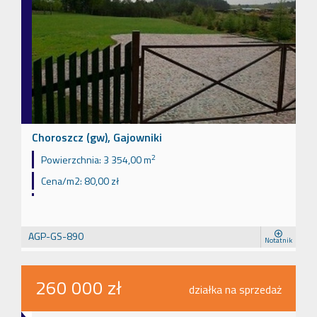
Choroszcz (gw), Gajowniki
2
Powierzchnia:
3 354,00 m
Cena/m2:
80,00 zł
AGP-GS-890
Notatnik
260 000 zł
działka na sprzedaż