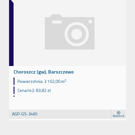
Choroszcz (gw), Barszczewo
2
Powierzchnia:
3 102,00 m
Cena/m2:
83,82 zł
AGP-GS-3481
Notatnik