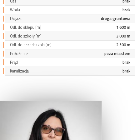
Gaz
brak
Woda
brak
Dojazd
droga gruntowa
Odl. do sklepu [m]
1 600 m
Odl. do szkoły [m]
3 000 m
Odl. do przedszkola [m]
2 500 m
Położenie
poza miastem
Prąd
brak
Kanalizacja
brak