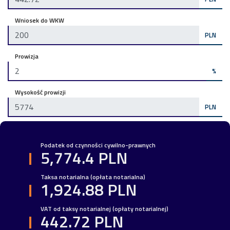
Wniosek do WKW
PLN
Prowizja
%
Wysokość prowizji
PLN
Podatek od czynności cywilno-prawnych
5,774.4 PLN
Taksa notarialna (opłata notarialna)
1,924.88 PLN
VAT od taksy notarialnej (opłaty notarialnej)
442.72 PLN