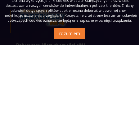
Ta strona wykorzystuje pliki cookies w celach statystycznych oraz w celu
dostosowania naszych serwisów do indywidualnych potrzeb klientów. Zmiany
ustawień dotyczących plików cookie można dokonać w dowolnej chwili
modyfikując ustawienia przeglądarki. Korzystanie z tej strony bez zmian ustawień
dotyczących cookies oznacza, że będą one zapisane w pamięci urządzenia.
rozumiem
Dąbrowscy Nieruchomości eM4
biuro@em4.com.pl
Siedziba firmy
ul. Legionowa 28 lokal 205 II piętro
15-281 Białystok
(85) 742 21 15
Godziny otwarcia biura:
Poniedziałek - piątek: od 9.00 do 17.00
Sobota: po wcześniejszym umówieniu
spotkania