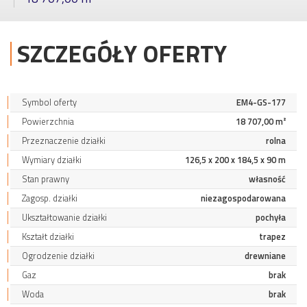
SZCZEGÓŁY OFERTY
Symbol oferty
EM4-GS-177
Powierzchnia
18 707,00 m²
Przeznaczenie działki
rolna
Wymiary działki
126,5 x 200 x 184,5 x 90 m
Stan prawny
własność
Zagosp. działki
niezagospodarowana
Ukształtowanie działki
pochyła
Kształt działki
trapez
Ogrodzenie działki
drewniane
Gaz
brak
Woda
brak