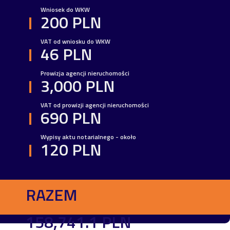
Wniosek do WKW
200 PLN
VAT od wniosku do WKW
46 PLN
Prowizja agencji nieruchomości
3,000 PLN
VAT od prowizji agencji nieruchomości
690 PLN
Wypisy aktu notarialnego - około
120 PLN
RAZEM
158,741.1 PLN