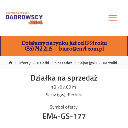
Działamy na rynku już od 1991 roku
(85) 742 21 15
biuro@em4.com.pl
Oferty
Działki
Sprzedaż
Sejny (gw)
Berżniki
Działka na sprzedaż
18 707,00 m²
Sejny (gw), Berżniki
Symbol oferty:
EM4-GS-177