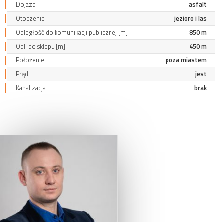
Dojazd
asfalt
Otoczenie
jezioro i las
Odległość do komunikacji publicznej [m]
850 m
Odl. do sklepu [m]
450 m
Położenie
poza miastem
Prąd
jest
Kanalizacja
brak