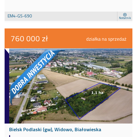
EM4-GS-690
Notatnik
760 000 zł
działka na sprzedaż
Bielsk Podlaski (gw), Widowo, Białowieska