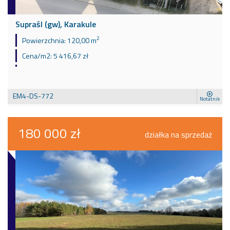
Supraśl (gw), Karakule
2
Powierzchnia:
120,00 m
Cena/m2:
5 416,67 zł
EM4-DS-772
Notatnik
180 000 zł
działka na sprzedaż