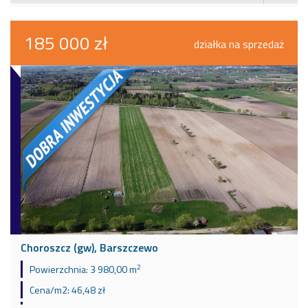
185 000 zł
działka na sprzedaż
Choroszcz (gw), Barszczewo
2
Powierzchnia:
3 980,00 m
Cena/m2:
46,48 zł