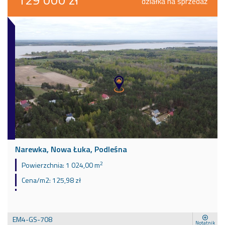
działka na sprzedaż
Narewka, Nowa Łuka, Podleśna
2
Powierzchnia:
1 024,00 m
Cena/m2:
125,98 zł
EM4-GS-708
Notatnik