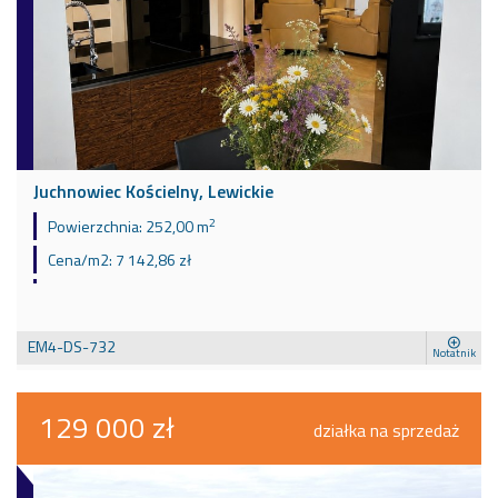
Juchnowiec Kościelny, Lewickie
2
Powierzchnia:
252,00 m
Cena/m2:
7 142,86 zł
EM4-DS-732
Notatnik
129 000 zł
działka na sprzedaż