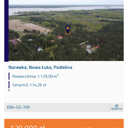
Narewka, Nowa Łuka, Podleśna
2
Powierzchnia:
1 129,00 m
Cena/m2:
114,26 zł
EM4-GS-709
Notatnik
129 000 zł