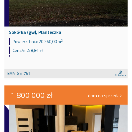
Sokółka (gw), Planteczka
2
Powierzchnia:
20 360,00 m
Cena/m2:
8,84 zł
EM4-GS-767
Notatnik
1 800 000 zł
dom na sprzedaż