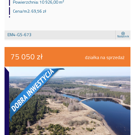
2
Powierzchnia:
10 926,00 m
Cena/m2:
69,56 zł
EM4-GS-673
Notatnik
75 050 zł
działka na sprzedaż