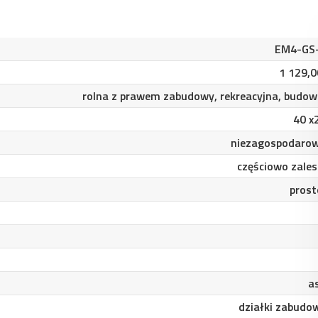
EM4-GS
1 129,0
rolna z prawem zabudowy, rekreacyjna, budow
40 x
niezagospodaro
częściowo zales
prost
a
działki zabudo