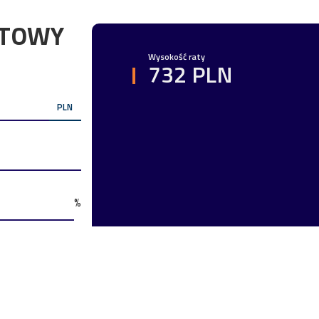
YTOWY
Wysokość raty
732 PLN
PLN
%