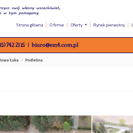
Strona główna
O firmie
Oferty
Rynek pierwotny
5) 742 21 15
biuro@em4.com.pl
Nowa Łuka
Podleśna