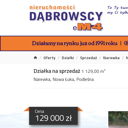
Działamy na rynku już od 1991 roku
(8
Oferty
Działki
Sprzedaż
Narewka
Działka na sprzedaż
1 129,00 m²
Narewka, Nowa Łuka, Podleśna
Cena
129 000 zł