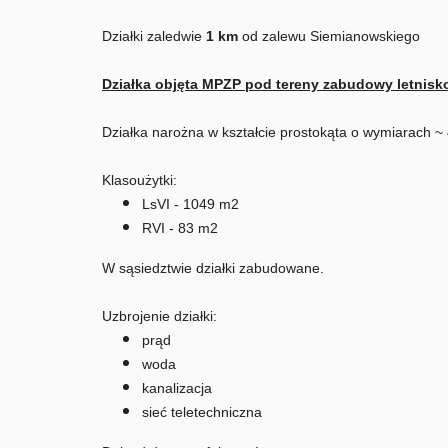
Działki zaledwie
1 km
od zalewu Siemianowskiego
Działka objęta MPZP pod tereny zabudowy letnisk
Działka narożna w kształcie prostokąta o wymiarach ~
Klasoużytki:
LsVI - 1049 m2
RVI - 83 m2
W sąsiedztwie działki zabudowane.
Uzbrojenie działki:
prąd
woda
kanalizacja
sieć teletechniczna