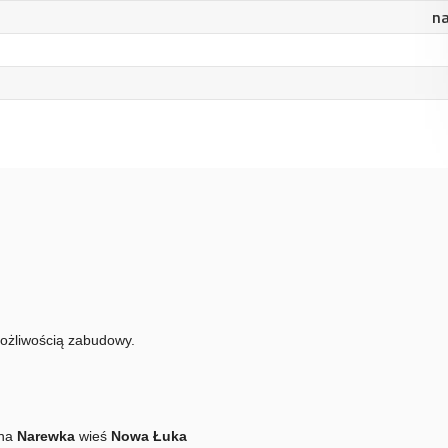
na
ożliwością zabudowy.
na
Narewka
wieś
Nowa Łuka