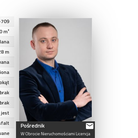
-709
0 m²
lana
28 m
wana
iona
okąt
brak
brak
jest
sfalt
Pośrednik
wane
W
Obrocie
Nieruchomościami
Licencja