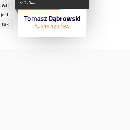
nr
27344
 wsi
jest
Tomasz
Dąbrowski
tak
516 129 184