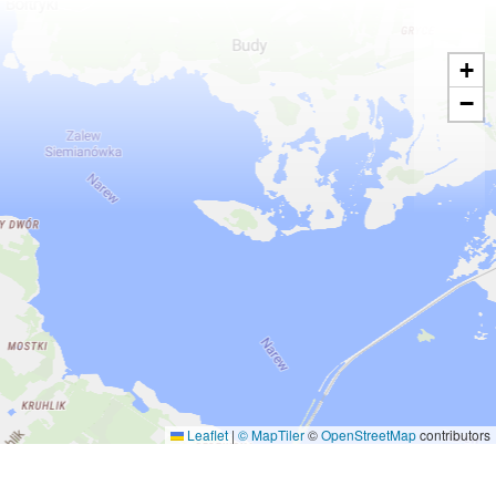
+
−
Leaflet
|
© MapTiler
©
OpenStreetMap
contributors