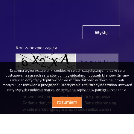
Wyślij
Kod zabezpieczający
Ta strona wykorzystuje pliki cookies w celach statystycznych oraz w celu
dostosowania naszych serwisów do indywidualnych potrzeb klientów. Zmiany
* Wyrażam zgodę na przetwarzanie podanych
ustawień dotyczących plików cookie można dokonać w dowolnej chwili
przeze mnie danych osobowych. Administratorem
modyfikując ustawienia przeglądarki. Korzystanie z tej strony bez zmian ustawień
dotyczących cookies oznacza, że będą one zapisane w pamięci urządzenia.
danych jest Dąbrowscy Nieruchomości eM4. Mam
prawo dostępu do swoich danych i ich poprawiania.
rozumiem
Podanie danych jest dobrowolne. Dane zbierane są
w celu marketingowym oraz w celu realizowania i
wykonania zawartej umowy lub do podjęcia działań
na Twoje żądanie przed zawarciem umowy.