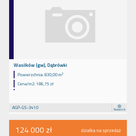
Wasilków (gw), Dąbrówki
2
Powierzchnia:
830,00 m
Cena/m2:
186,75 zł
AGP-GS-3410
Notatnik
124 000 zł
działka na sprzedaż