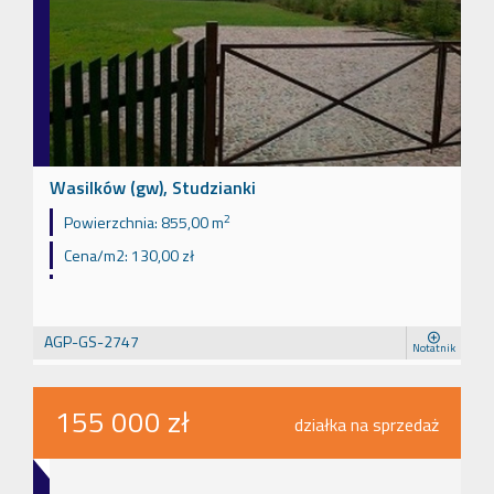
Wasilków (gw), Studzianki
2
Powierzchnia:
855,00 m
Cena/m2:
130,00 zł
AGP-GS-2747
Notatnik
155 000 zł
działka na sprzedaż