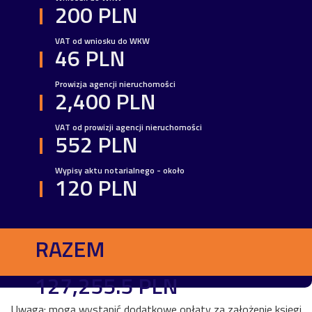
200 PLN
VAT od wniosku do WKW
46 PLN
Prowizja agencji nieruchomości
2,400 PLN
VAT od prowizji agencji nieruchomości
552 PLN
Wypisy aktu notarialnego - około
120 PLN
RAZEM
127,255.5 PLN
Uwaga: mogą wystąpić dodatkowe opłaty za założenie księgi