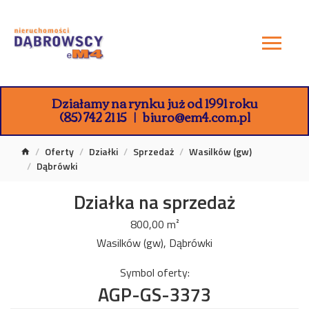
Działamy na rynku już od 1991 roku
(85) 742 21 15
biuro@em4.com.pl
Oferty
Działki
Sprzedaż
Wasilków (gw)
Dąbrówki
Działka na sprzedaż
800,00 m²
Wasilków (gw), Dąbrówki
Symbol oferty:
AGP-GS-3373