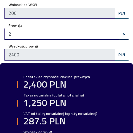
Wniosek do WKW
PLN
Prowizja
%
Wysokość prowizji
PLN
Podatek od czynności cywilno-prawnych
2,400 PLN
Taksa notarialna (opłata notarialna)
1,250 PLN
VAT od taksy notarialnej (opłaty notarialnej)
287.5 PLN
Wniosek do WKW