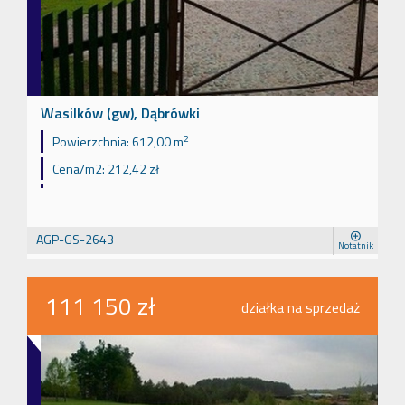
Wasilków (gw), Dąbrówki
2
Powierzchnia:
612,00 m
Cena/m2:
212,42 zł
AGP-GS-2643
Notatnik
111 150 zł
działka na sprzedaż