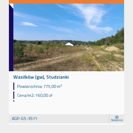
Wasilków (gw), Studzianki
2
Powierzchnia:
775,00 m
Cena/m2:
160,00 zł
AGP-GS-3571
Notatnik