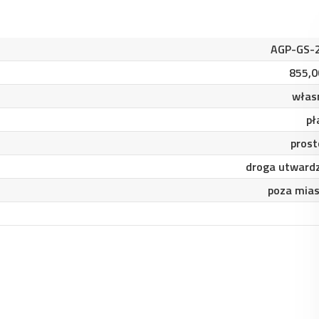
AGP-GS-
855,0
włas
pł
prost
droga utward
poza mia