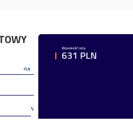
YTOWY
Wysokość raty
631 PLN
PLN
%