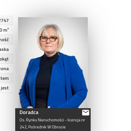
2747
0 m²
ność
aska
okąt
zona
stem
jest
Doradca
Ds.
Rynku
Nieruchomości
-
licencja
nr
242,
Pośrednik
W
Obrocie