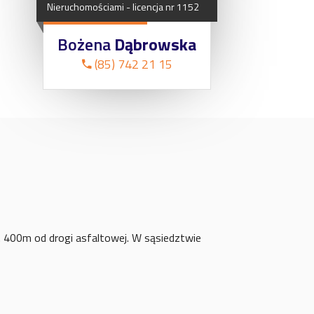
Nieruchomościami
-
licencja
nr
1152
Bożena
Dąbrowska
(85) 742 21 15
. 400m od drogi asfaltowej. W sąsiedztwie