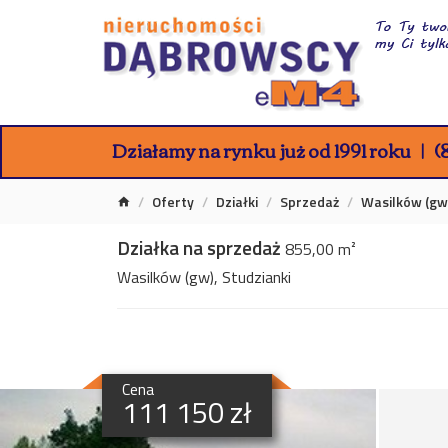
Działamy na rynku już od 1991 roku
(8
Oferty
Działki
Sprzedaż
Wasilków (gw
Działka na sprzedaż
855,00 m²
Wasilków (gw), Studzianki
Cena
111 150 zł