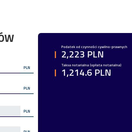
TÓW
Podatek od czynności cywilno-prawnych
2,223 PLN
Taksa notarialna (opłata notarialna)
PLN
1,214.6 PLN
PLN
PLN
PLN