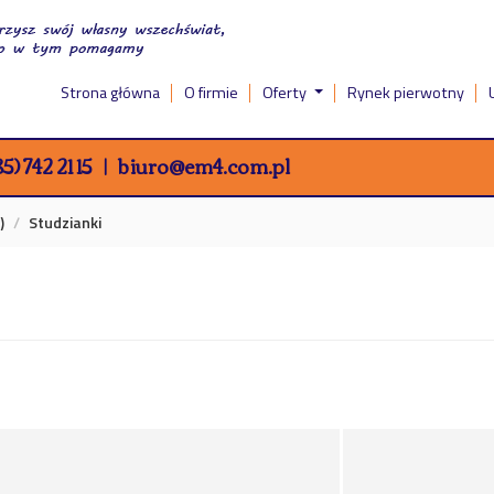
Strona główna
O firmie
Oferty
Rynek pierwotny
5) 742 21 15
biuro@em4.com.pl
)
Studzianki