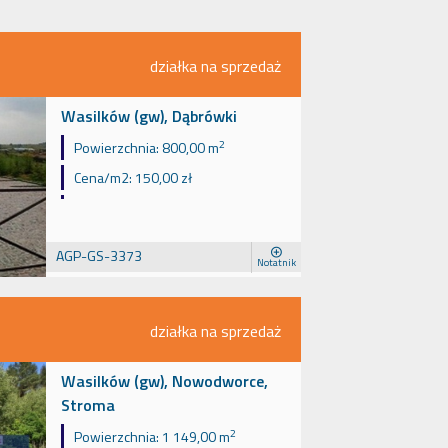
działka na sprzedaż
Wasilków (gw), Dąbrówki
2
Powierzchnia:
800,00 m
Cena/m2:
150,00 zł
AGP-GS-3373
Notatnik
działka na sprzedaż
Wasilków (gw), Nowodworce,
Stroma
2
Powierzchnia:
1 149,00 m