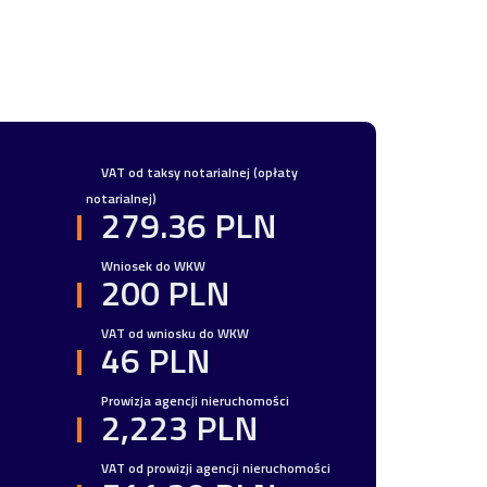
VAT od taksy notarialnej (opłaty
notarialnej)
279.36 PLN
Wniosek do WKW
200 PLN
VAT od wniosku do WKW
46 PLN
Prowizja agencji nieruchomości
2,223 PLN
VAT od prowizji agencji nieruchomości