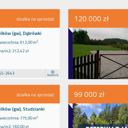
120 000 zł
działka na sprzedaż
lków (gw), Dąbrówki
2
wierzchnia:
612,00 m
na/m2:
212,42 zł
GS-2643
Notatnik
99 000 zł
działka na sprzedaż
lków (gw), Studzianki
2
wierzchnia:
775,00 m
na/m2:
160,00 zł