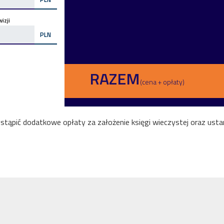
izji
PLN
RAZEM
(cena + opłaty)
ąpić dodatkowe opłaty za założenie księgi wieczystej oraz ustan