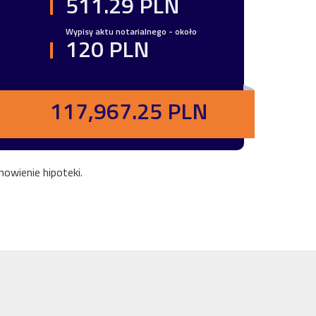
511.29 PLN
Wypisy aktu notarialnego - około
120 PLN
117,967.25 PLN
owienie hipoteki.