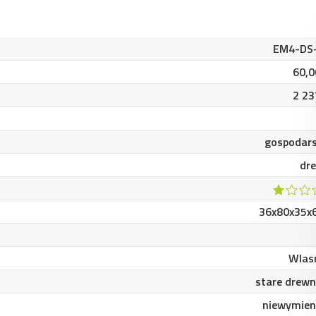
EM4-DS
60,0
2 23
gospodar
dr
36x80x35x
Wlas
stare drewn
niewymien