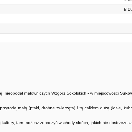
8 0
ej
, nieopodal malowniczych Wzgórz Sokólskich - w miejscowości
Sukow
z przyrodą małą (ptaki, drobne zwierzęta) i tą całkiem dużą (łosie, żu
ej kultury, tam możesz zobaczyć wschody słońca, jakich nie dostrzeżesz