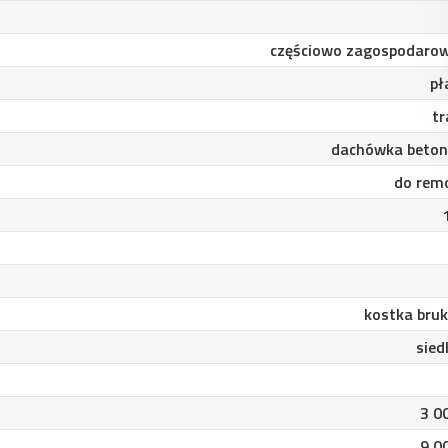
częściowo zagospodaro
pł
tr
dachówka beto
do rem
kostka bru
sied
3 0
9 0