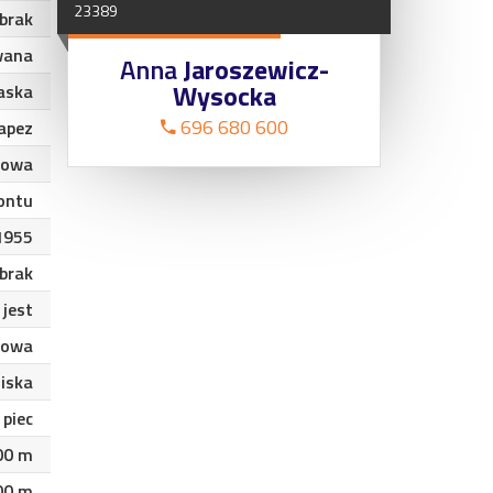
23389
brak
wana
Anna
Jaroszewicz-
Wysocka
aska
696 680 600
apez
nowa
ontu
1955
brak
jest
kowa
liska
piec
00 m
00 m