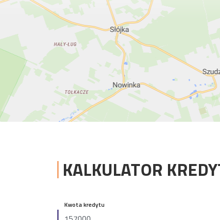
KALKULATOR KRED
Kwota kredytu