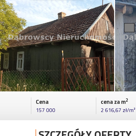
2
Cena
cena za m
157 000
2 616,67 zł/m²
SZCZEGÓŁY OFERTY