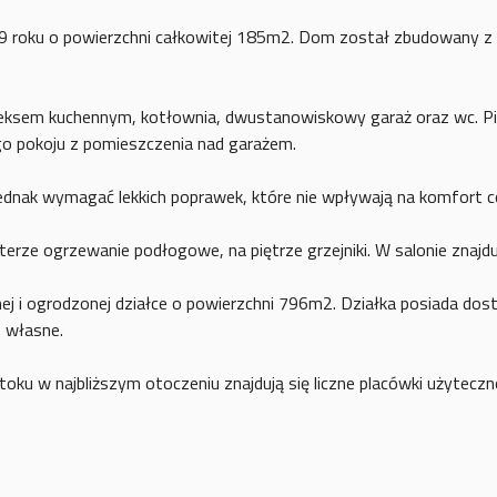
roku o powierzchni całkowitej 185m2. Dom został zbudowany z 
eksem kuchennym, kotłownia, dwustanowiskowy garaż oraz wc. Piętro
o pokoju z pomieszczenia nad garażem.
dnak wymagać lekkich poprawek, które nie wpływają na komfort 
ze ogrzewanie podłogowe, na piętrze grzejniki. W salonie znajdu
 i ogrodzonej działce o powierzchni 796m2. Działka posiada dostę
 własne.
ku w najbliższym otoczeniu znajdują się liczne placówki użytecznośc