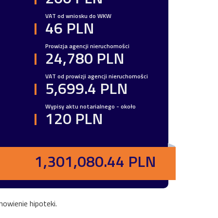
VAT od wniosku do WKW
46 PLN
Prowizja agencji nieruchomości
24,780 PLN
VAT od prowizji agencji nieruchomości
5,699.4 PLN
Wypisy aktu notarialnego - około
120 PLN
1,301,080.44 PLN
owienie hipoteki.