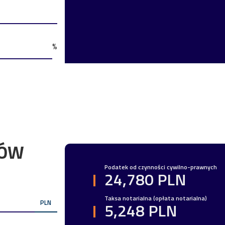
%
TÓW
Podatek od czynności cywilno-prawnych
24,780 PLN
Taksa notarialna (opłata notarialna)
PLN
5,248 PLN