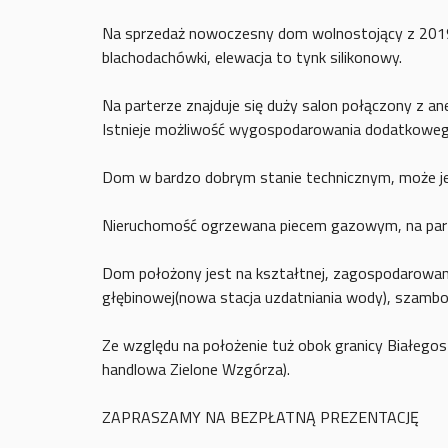
Na sprzedaż nowoczesny dom wolnostojący z 2019 
blachodachówki, elewacja to tynk silikonowy.
Na parterze znajduje się duży salon połączony z an
Istnieje możliwość wygospodarowania dodatkoweg
Dom w bardzo dobrym stanie technicznym, może je
Nieruchomość ogrzewana piecem gazowym, na parter
Dom położony jest na kształtnej, zagospodarowanej
głębinowej(nowa stacja uzdatniania wody), szambo
Ze względu na położenie tuż obok granicy Białegosto
handlowa Zielone Wzgórza).
ZAPRASZAMY NA BEZPŁATNĄ PREZENTACJĘ