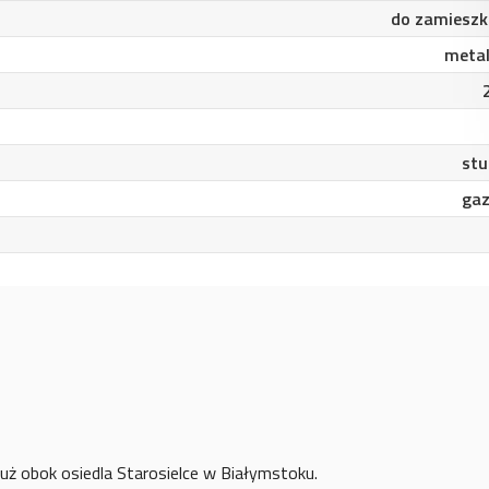
do zamieszk
meta
stu
ga
ż obok osiedla Starosielce w Białymstoku.