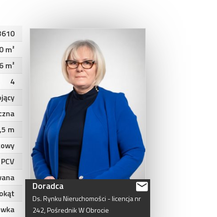
3610
0 m²
6 m²
4
jący
czna
,5 m
kowy
PCV
wana
Doradca
okąt
Ds.
Rynku
Nieruchomości
-
licencja
nr
ówka
242,
Pośrednik
W
Obrocie