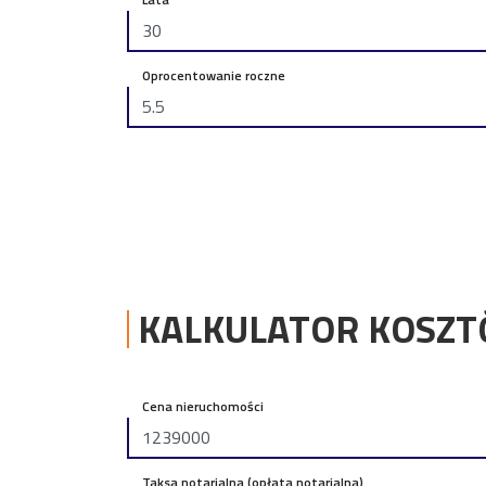
Oprocentowanie roczne
KALKULATOR KOSZ
Cena nieruchomości
Taksa notarialna (opłata notarialna)