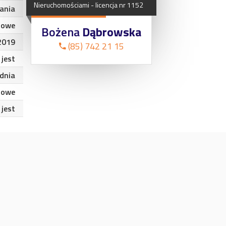
Nieruchomościami
-
licencja
nr
1152
ania
lowe
Bożena
Dąbrowska
2019
(85) 742 21 15
jest
dnia
zowe
jest