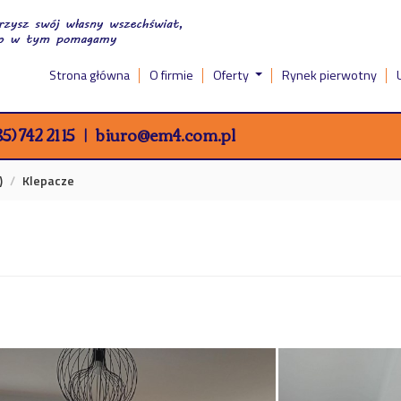
Strona główna
O firmie
Oferty
Rynek pierwotny
5) 742 21 15
biuro@em4.com.pl
)
Klepacze