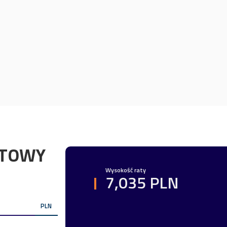
YTOWY
Wysokość raty
7,035 PLN
PLN