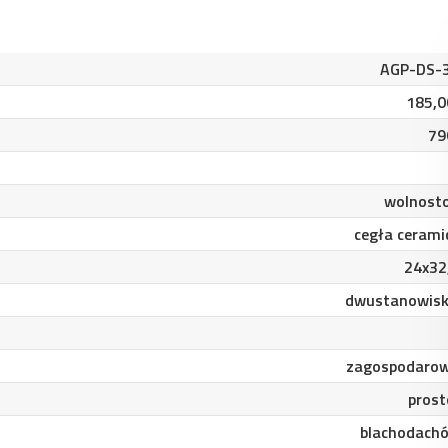
AGP-DS-
185,0
79
wolnosto
cegła cerami
24x32
dwustanowis
zagospodaro
prost
blachodach