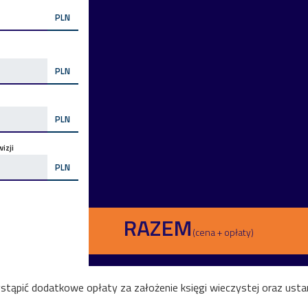
PLN
PLN
PLN
izji
PLN
RAZEM
(cena + opłaty)
ąpić dodatkowe opłaty za założenie księgi wieczystej oraz ustan