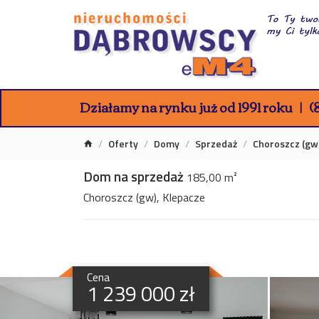
Działamy na rynku już od 1991 roku
(8
Oferty
Domy
Sprzedaż
Choroszcz (gw
Dom na sprzedaż
185,00 m²
Choroszcz (gw), Klepacze
Cena
1 239 000 zł