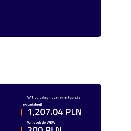
VAT od taksy notarialnej (opłaty
notarialnej)
1,207.04 PLN
Wniosek do WKW
200 PLN