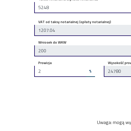
VAT od taksy notarialnej (opłaty notarialnej)
Wniosek do WKW
Prowizja
Wysokość prow
%
Uwaga: mogą wyst