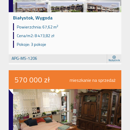
Białystok, Wygoda
2
Powierzchnia:
67,62 m
Cena/m2:
8 473,82 zł
Pokoje:
3 pokoje
APG-MS-1206
Notatnik
570 000 zł
mieszkanie na sprzedaż