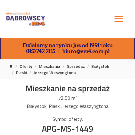
Działamy na rynku już od 1991 roku
(85) 742 21 15
biuro@em4.com.pl
Oferty
Mieszkania
Sprzedaż
Białystok
Piaski
Jerzego Waszyngtona
Mieszkanie na sprzedaż
72,50 m²
Białystok, Piaski, Jerzego Waszyngtona
Symbol oferty:
APG-MS-1449