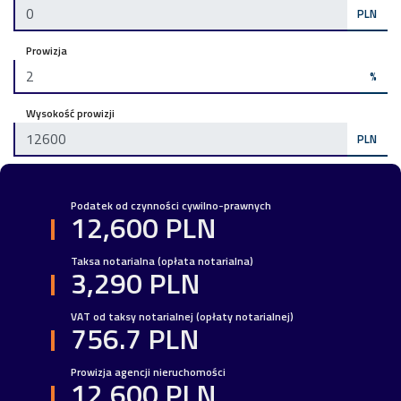
PLN
Prowizja
%
Wysokość prowizji
PLN
Podatek od czynności cywilno-prawnych
12,600 PLN
Taksa notarialna (opłata notarialna)
3,290 PLN
VAT od taksy notarialnej (opłaty notarialnej)
756.7 PLN
Prowizja agencji nieruchomości
12,600 PLN