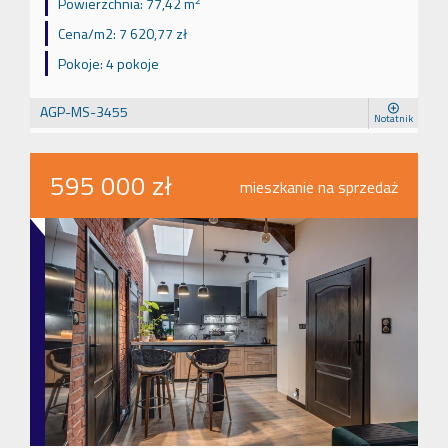
2
Powierzchnia:
77,42 m
Cena/m2:
7 620,77 zł
Pokoje:
4 pokoje
AGP-MS-3455
Notatnik
595 000 zł
mieszkanie na sprzedaż