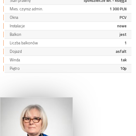
Stan prawny
Spółdzielcze wł. - księga
Mies. czynsz admin.
1 300 PLN
Okna
PCV
Instalacje
nowe
Balkon
jest
Liczba balkonów
1
Dojazd
asfalt
Winda
tak
Piętro
10p