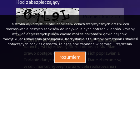
Kod zabezpieczający
Ta strona wykorzystuje pliki cookies w celach statystycznych oraz w celu
dostosowania naszych serwisów do indywidualnych potrzeb klientów. Zmiany
* Wyrażam zgodę na przetwarzanie podanych
ustawień dotyczących plików cookie można dokonać w dowolnej chwili
modyfikując ustawienia przeglądarki. Korzystanie z tej strony bez zmian ustawień
przeze mnie danych osobowych. Administratorem
dotyczących cookies oznacza, że będą one zapisane w pamięci urządzenia.
danych jest Dąbrowscy Nieruchomości eM4. Mam
prawo dostępu do swoich danych i ich poprawiania.
rozumiem
Podanie danych jest dobrowolne. Dane zbierane są
w celu marketingowym oraz w celu realizowania i
wykonania zawartej umowy lub do podjęcia działań
na Twoje żądanie przed zawarciem umowy.
Dąbrowscy Nieruchomości eM4