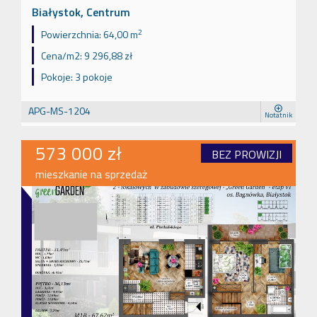
Białystok, Centrum
2
Powierzchnia:
64,00 m
Cena/m2:
9 296,88 zł
Pokoje:
3 pokoje
APG-MS-1204
Notatnik
573 000 zł
BEZ PROWIZJI
mieszkanie na sprzedaż