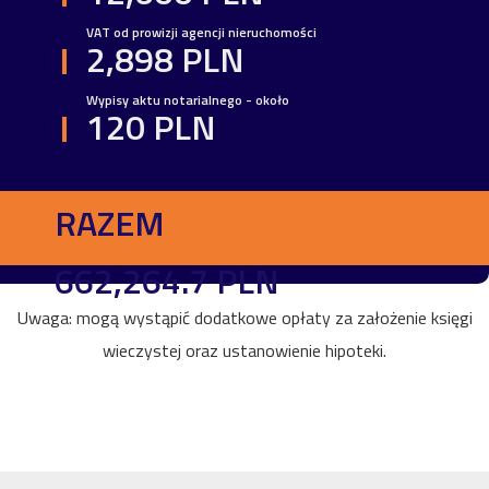
VAT od prowizji agencji nieruchomości
2,898 PLN
Wypisy aktu notarialnego - około
120 PLN
RAZEM
662,264.7 PLN
Uwaga: mogą wystąpić dodatkowe opłaty za założenie księgi
wieczystej oraz ustanowienie hipoteki.