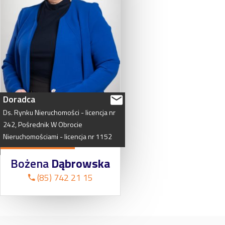
Doradca
Ds.
Rynku
Nieruchomości
-
licencja
nr
242,
Pośrednik
W
Obrocie
Nieruchomościami
-
licencja
nr
1152
Bożena
Dąbrowska
(85) 742 21 15