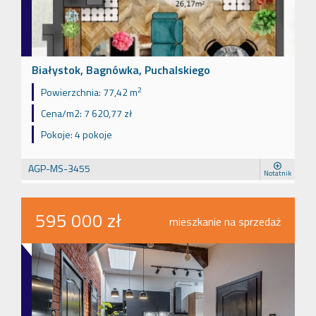
Białystok, Bagnówka, Puchalskiego
2
Powierzchnia:
77,42 m
Cena/m2:
7 620,77 zł
Pokoje:
4 pokoje
AGP-MS-3455
Notatnik
595 000 zł
mieszkanie na sprzedaż