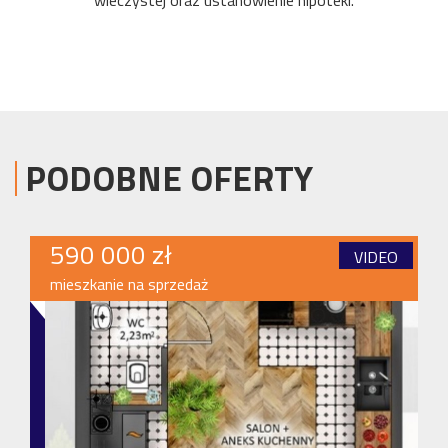
wieczystej oraz ustanowienie hipoteki.
PODOBNE OFERTY
590 000 zł
VIDEO
mieszkanie na sprzedaż