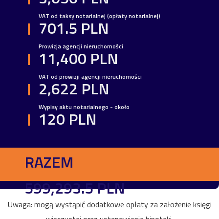
VAT od taksy notarialnej (opłaty notarialnej)
701.5 PLN
Prowizja agencji nieruchomości
11,400 PLN
VAT od prowizji agencji nieruchomości
2,622 PLN
Wypisy aktu notarialnego - około
120 PLN
RAZEM
599,293.5 PLN
Uwaga: mogą wystąpić dodatkowe opłaty za założenie księgi