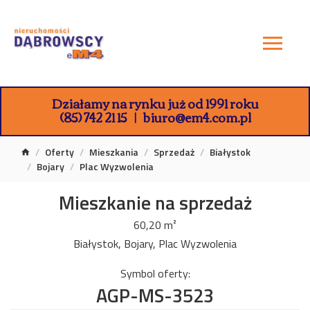
Działamy na rynku już od 1991 roku
(85) 742 21 15
biuro@em4.com.pl
Oferty
Mieszkania
Sprzedaż
Białystok
Bojary
Plac Wyzwolenia
Mieszkanie na sprzedaż
60,20 m²
Białystok, Bojary, Plac Wyzwolenia
Symbol oferty:
AGP-MS-3523