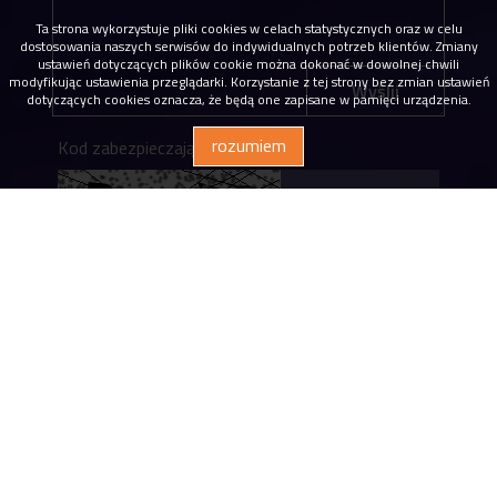
Ta strona wykorzystuje pliki cookies w celach statystycznych oraz w celu
dostosowania naszych serwisów do indywidualnych potrzeb klientów. Zmiany
ustawień dotyczących plików cookie można dokonać w dowolnej chwili
modyfikując ustawienia przeglądarki. Korzystanie z tej strony bez zmian ustawień
Wyślij
dotyczących cookies oznacza, że będą one zapisane w pamięci urządzenia.
rozumiem
Kod zabezpieczający
* Wyrażam zgodę na przetwarzanie podanych
przeze mnie danych osobowych. Administratorem
danych jest Dąbrowscy Nieruchomości eM4. Mam
prawo dostępu do swoich danych i ich poprawiania.
Podanie danych jest dobrowolne. Dane zbierane są
w celu marketingowym oraz w celu realizowania i
wykonania zawartej umowy lub do podjęcia działań
na Twoje żądanie przed zawarciem umowy.