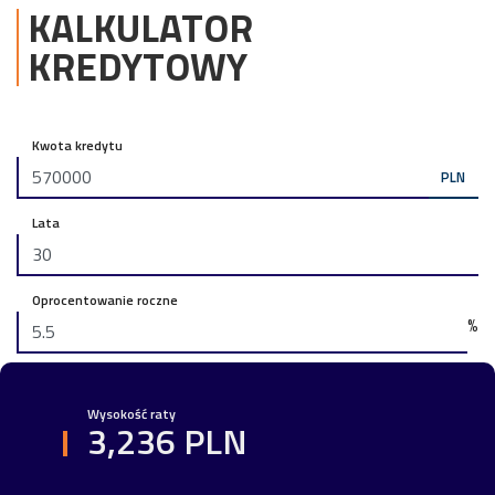
KALKULATOR
KREDYTOWY
Kwota kredytu
PLN
Lata
Oprocentowanie roczne
%
Wysokość raty
3,236 PLN