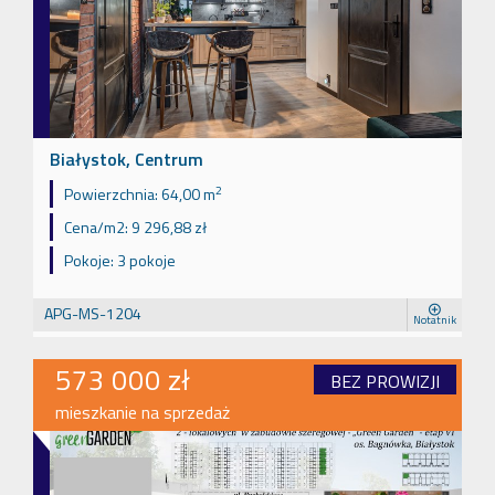
Białystok, Centrum
2
Powierzchnia:
64,00 m
Cena/m2:
9 296,88 zł
Pokoje:
3 pokoje
APG-MS-1204
Notatnik
573 000 zł
BEZ PROWIZJI
mieszkanie na sprzedaż