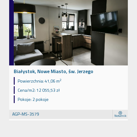
Białystok, Nowe Miasto, św. Jerzego
2
Powierzchnia:
41,06 m
Cena/m2:
12 055,53 zł
Pokoje:
2 pokoje
AGP-MS-3579
Notatnik