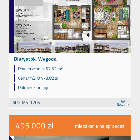
Białystok, Wygoda
2
Powierzchnia:
67,62 m
Cena/m2:
8 473,82 zł
Pokoje:
3 pokoje
APG-MS-1206
Notatnik
495 000 zł
mieszkanie na sprzedaż