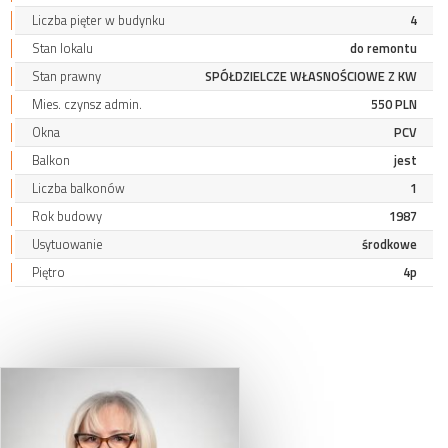
Liczba pięter w budynku
4
Stan lokalu
do remontu
Stan prawny
SPÓŁDZIELCZE WŁASNOŚCIOWE Z KW
Mies. czynsz admin.
550 PLN
Okna
PCV
Balkon
jest
Liczba balkonów
1
Rok budowy
1987
Usytuowanie
środkowe
Piętro
4p