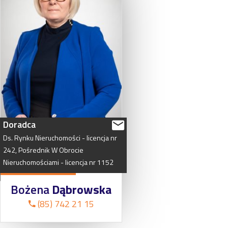
Doradca
Ds.
Rynku
Nieruchomości
-
licencja
nr
242,
Pośrednik
W
Obrocie
Nieruchomościami
-
licencja
nr
1152
Bożena
Dąbrowska
(85) 742 21 15