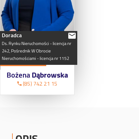
Doradca
Ds.
Rynku
Nieruchomości
-
licencja
nr
242,
Pośrednik
W
Obrocie
Nieruchomościami
-
licencja
nr
1152
Bożena
Dąbrowska
(85) 742 21 15
OPIS