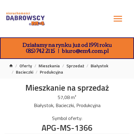
Działamy na rynku już od 1991 roku
(85) 742 21 15
biuro@em4.com.pl
Oferty
Mieszkania
Sprzedaż
Białystok
Bacieczki
Produkcyjna
Mieszkanie na sprzedaż
57,08 m²
Białystok, Bacieczki, Produkcyjna
Symbol oferty:
APG-MS-1366