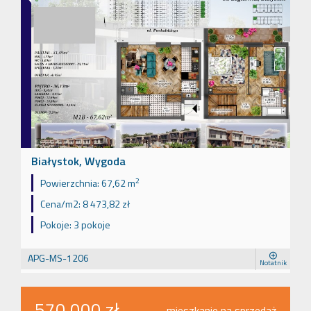
Białystok, Wygoda
2
Powierzchnia:
67,62 m
Cena/m2:
8 473,82 zł
Pokoje:
3 pokoje
APG-MS-1206
Notatnik
570 000 zł
mieszkanie na sprzedaż