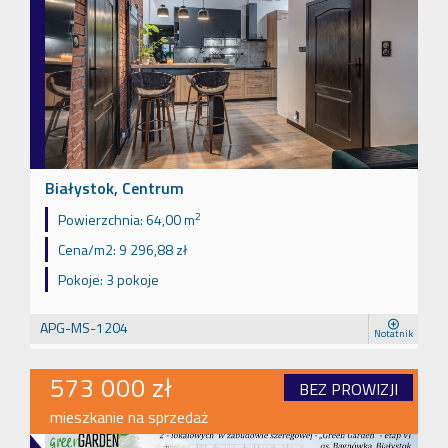
Białystok, Centrum
2
Powierzchnia:
64,00 m
Cena/m2:
9 296,88 zł
Pokoje:
3 pokoje
APG-MS-1204
Notatnik
573 000 zł
BEZ PROWIZJI
mieszkanie na sprzedaż