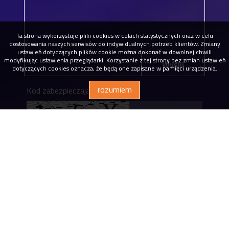
Ta strona wykorzystuje pliki cookies w celach statystycznych oraz w celu
dostosowania naszych serwisów do indywidualnych potrzeb klientów. Zmiany
ustawień dotyczących plików cookie można dokonać w dowolnej chwili
modyfikując ustawienia przeglądarki. Korzystanie z tej strony bez zmian ustawień
Wyślij
dotyczących cookies oznacza, że będą one zapisane w pamięci urządzenia.
rozumiem
Kod zabezpieczający
* Wyrażam zgodę na przetwarzanie podanych
przeze mnie danych osobowych. Administratorem
danych jest Dąbrowscy Nieruchomości eM4. Mam
prawo dostępu do swoich danych i ich poprawiania.
Podanie danych jest dobrowolne. Dane zbierane są
w celu marketingowym oraz w celu realizowania i
wykonania zawartej umowy lub do podjęcia działań
na Twoje żądanie przed zawarciem umowy.