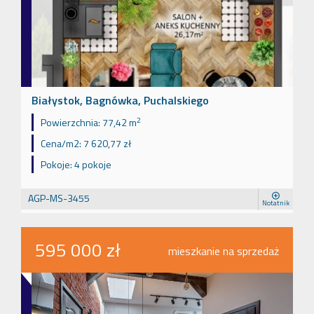
Białystok, Bagnówka, Puchalskiego
2
Powierzchnia:
77,42 m
Cena/m2:
7 620,77 zł
Pokoje:
4 pokoje
AGP-MS-3455
Notatnik
595 000 zł
mieszkanie na sprzedaż