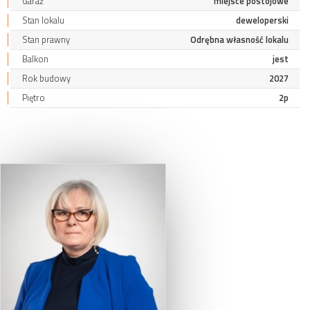
Garaż
miejsce postojowe
Stan lokalu
deweloperski
Stan prawny
Odrębna własność lokalu
Balkon
jest
Rok budowy
2027
Piętro
2p