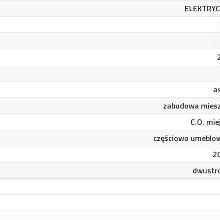
ELEKTRY
a
zabudowa mies
C.O. mie
częściowo umeblo
2
dwustr