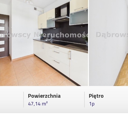
Powierzchnia
Piętro
47,14 m²
1p