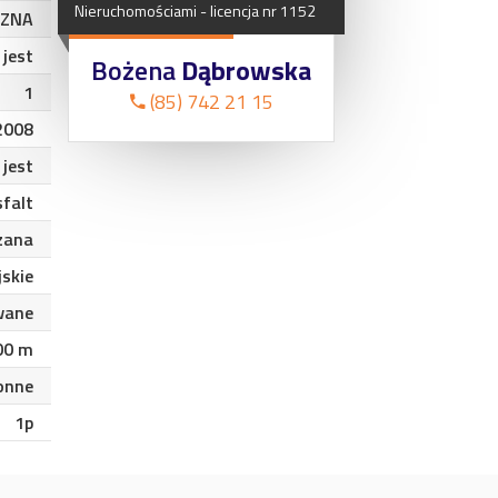
Nieruchomościami
-
licencja
nr
1152
CZNA
jest
Bożena
Dąbrowska
1
(85) 742 21 15
2008
jest
sfalt
zana
jskie
wane
00 m
onne
1p