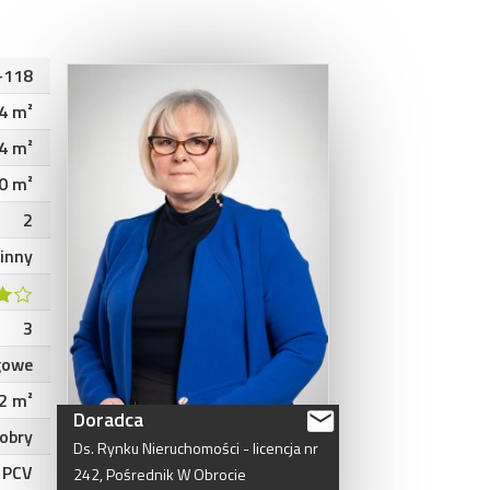
-118
4 m²
4 m²
0 m²
2
inny
3
gowe
2 m²
Doradca
obry
Ds.
Rynku
Nieruchomości
-
licencja
nr
PCV
242,
Pośrednik
W
Obrocie