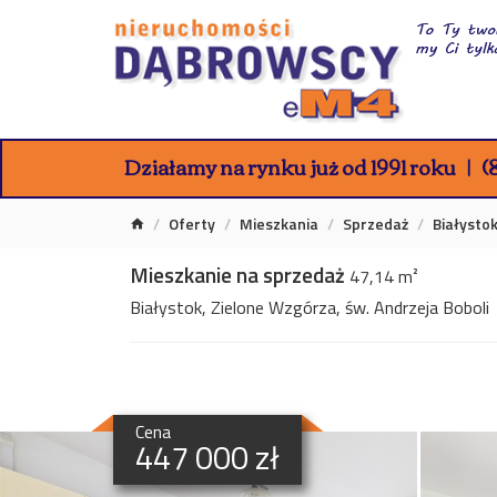
Działamy na rynku już od 1991 roku
(8
Oferty
Mieszkania
Sprzedaż
Białysto
Mieszkanie na sprzedaż
47,14 m²
Białystok, Zielone Wzgórza, św. Andrzeja Boboli
Cena
447 000 zł