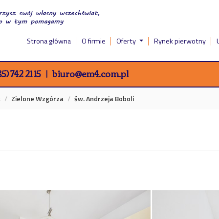
Strona główna
O firmie
Oferty
Rynek pierwotny
5) 742 21 15
biuro@em4.com.pl
k
Zielone Wzgórza
św. Andrzeja Boboli