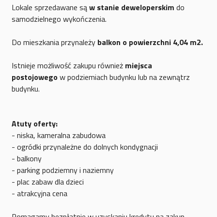
Lokale sprzedawane są
w stanie deweloperskim
do
samodzielnego wykończenia.
Do mieszkania przynależy
balkon o powierzchni 4,04 m2.
Istnieje możliwość zakupu również
miejsca
postojowego
w podziemiach budynku lub na zewnątrz
budynku.
Atuty oferty:
- niska, kameralna zabudowa
- ogródki przynależne do dolnych kondygnacji
- balkony
- parking podziemny i naziemny
- plac zabaw dla dzieci
- atrakcyjna cena
Pomagamy bezpłatnie w uzyskaniu kredytu na zakup