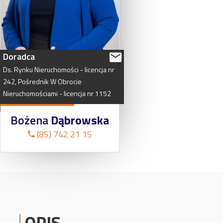
Doradca
Ds.
Rynku
Nieruchomości
-
licencja
nr
242,
Pośrednik
W
Obrocie
Nieruchomościami
-
licencja
nr
1152
Bożena
Dąbrowska
(85) 742 21 15
OPIS