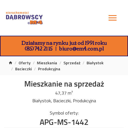
Działamy na rynku już od 1991 roku
(85) 742 21 15
biuro@em4.com.pl
Oferty
Mieszkania
Sprzedaż
Białystok
Bacieczki
Produkcyjna
Mieszkanie na sprzedaż
47,37 m²
Białystok, Bacieczki, Produkcyjna
Symbol oferty:
APG-MS-1442