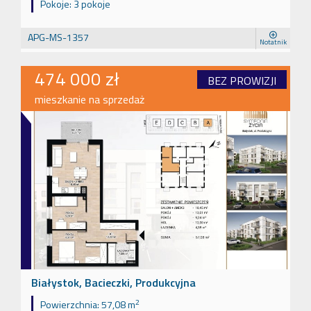
Pokoje:
3 pokoje
APG-MS-1357
Notatnik
474 000 zł
BEZ PROWIZJI
mieszkanie na sprzedaż
Białystok, Bacieczki, Produkcyjna
2
Powierzchnia:
57,08 m