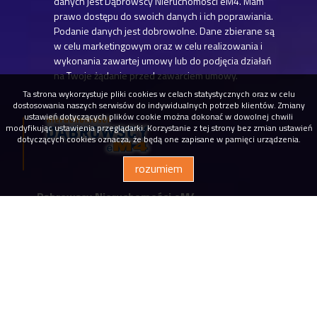
danych jest Dąbrowscy Nieruchomości eM4. Mam
prawo dostępu do swoich danych i ich poprawiania.
Podanie danych jest dobrowolne. Dane zbierane są
w celu marketingowym oraz w celu realizowania i
wykonania zawartej umowy lub do podjęcia działań
na Twoje żądanie przed zawarciem umowy.
Ta strona wykorzystuje pliki cookies w celach statystycznych oraz w celu
dostosowania naszych serwisów do indywidualnych potrzeb klientów. Zmiany
ustawień dotyczących plików cookie można dokonać w dowolnej chwili
modyfikując ustawienia przeglądarki. Korzystanie z tej strony bez zmian ustawień
dotyczących cookies oznacza, że będą one zapisane w pamięci urządzenia.
rozumiem
Dąbrowscy Nieruchomości eM4
biuro@em4.com.pl
Siedziba firmy
ul. Legionowa 28 lokal 205 II piętro
15-281 Białystok
(85) 742 21 15