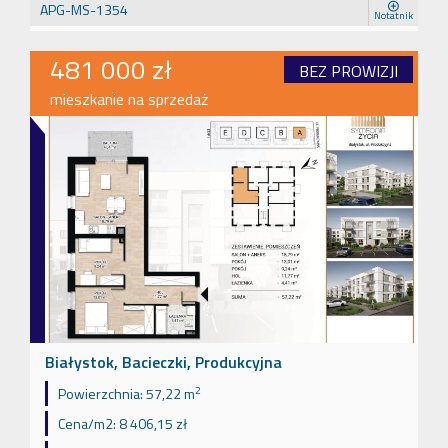
APG-MS-1354
Notatnik
481 000 zł
BEZ PROWIZJI
mieszkanie na sprzedaż
Białystok, Bacieczki, Produkcyjna
2
Powierzchnia:
57,22 m
Cena/m2:
8 406,15 zł