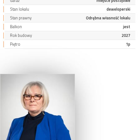
Garaż
miejsce postojowe
Stan lokalu
deweloperski
Stan prawny
Odrębna własność lokalu
Balkon
jest
Rok budowy
2027
Piętro
1p