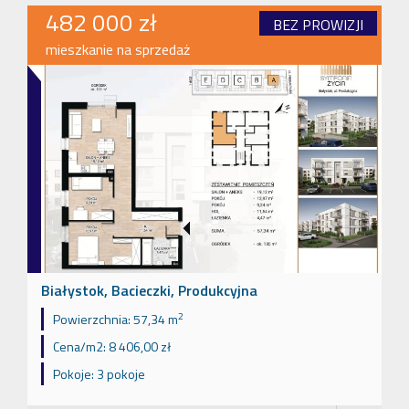
482 000 zł
BEZ PROWIZJI
mieszkanie na sprzedaż
Białystok, Bacieczki, Produkcyjna
2
Powierzchnia:
57,34 m
Cena/m2:
8 406,00 zł
Pokoje:
3 pokoje