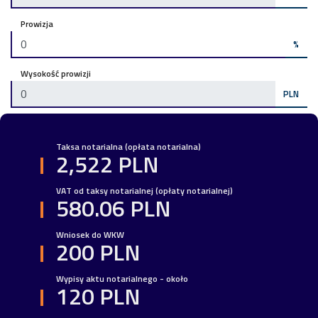
Prowizja
%
Wysokość prowizji
PLN
Taksa notarialna (opłata notarialna)
2,522 PLN
VAT od taksy notarialnej (opłaty notarialnej)
580.06 PLN
Wniosek do WKW
200 PLN
Wypisy aktu notarialnego - około
120 PLN