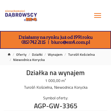
Działamy na rynku już od 1991 roku
(85) 742 21 15
biuro@em4.com.pl
Oferty
Działki
Wynajem
Turośń Kościelna
Niewodnica Korycka
Działka na wynajem
1 000,00 m²
Turośń Kościelna, Niewodnica Korycka
Symbol oferty:
AGP-GW-3365