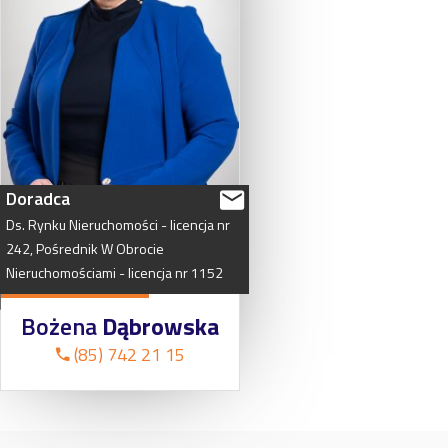
Doradca
Ds.
Rynku
Nieruchomości
-
licencja
nr
242,
Pośrednik
W
Obrocie
Nieruchomościami
-
licencja
nr
1152
Bożena
Dąbrowska
(85) 742 21 15