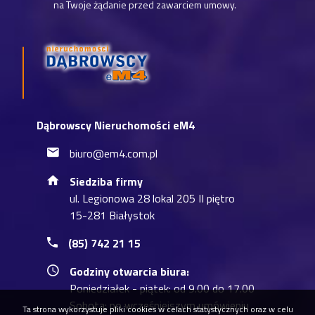
na Twoje żądanie przed zawarciem umowy.
Dąbrowscy Nieruchomości eM4
biuro@em4.com.pl
Siedziba firmy
ul. Legionowa 28 lokal 205 II piętro
15-281 Białystok
(85) 742 21 15
Godziny otwarcia biura:
Poniedziałek - piątek: od 9.00 do 17.00
Sobota: po wcześniejszym umówieniu
Ta strona wykorzystuje pliki cookies w celach statystycznych oraz w celu