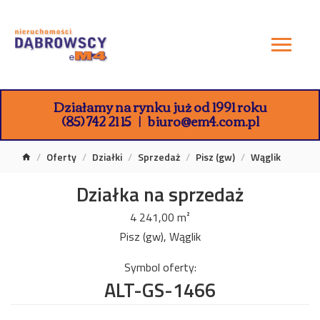
Działamy na rynku już od 1991 roku
(85) 742 21 15
biuro@em4.com.pl
Oferty
Działki
Sprzedaż
Pisz (gw)
Wąglik
Działka na sprzedaż
4 241,00 m²
Pisz (gw), Wąglik
Symbol oferty:
ALT-GS-1466