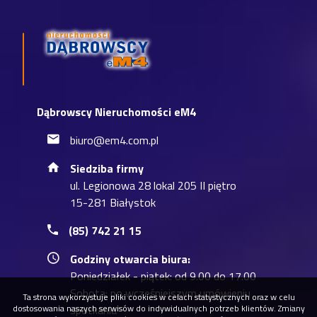
Dąbrowscy Nieruchomości eM4
biuro@em4.com.pl
Siedziba firmy
ul. Legionowa 28 lokal 205 II piętro
15-281 Białystok
(85) 742 21 15
Godziny otwarcia biura:
Poniedziałek - piątek: od 9.00 do 17.00
Sobota: po wcześniejszym umówieniu
Ta strona wykorzystuje pliki cookies w celach statystycznych oraz w celu
dostosowania naszych serwisów do indywidualnych potrzeb klientów. Zmiany
spotkania