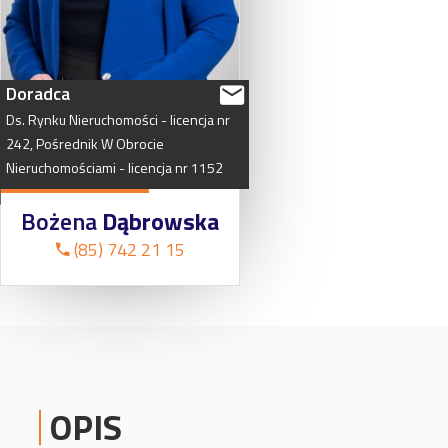
Doradca
Ds.
Rynku
Nieruchomości
-
licencja
nr
242,
Pośrednik
W
Obrocie
Nieruchomościami
-
licencja
nr
1152
Bożena
Dąbrowska
(85) 742 21 15
OPIS