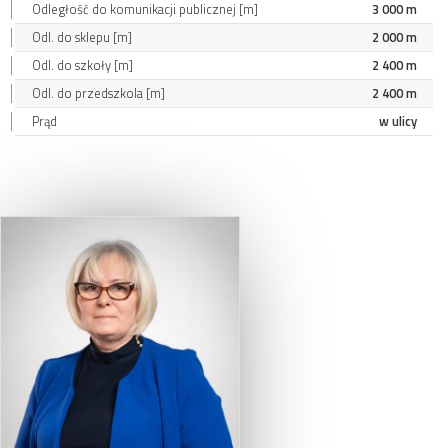
Odległość do komunikacji publicznej [m]
3 000 m
Odl. do sklepu [m]
2 000 m
Odl. do szkoły [m]
2 400 m
Odl. do przedszkola [m]
2 400 m
Prąd
w ulicy