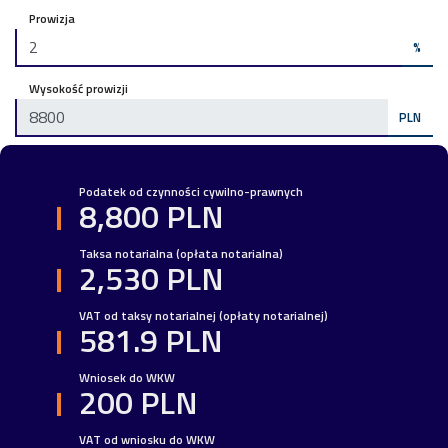
Prowizja
%
Wysokość prowizji
PLN
Podatek od czynności cywilno-prawnych
8,800 PLN
Taksa notarialna (opłata notarialna)
2,530 PLN
VAT od taksy notarialnej (opłaty notarialnej)
581.9 PLN
Wniosek do WKW
200 PLN
VAT od wniosku do WKW