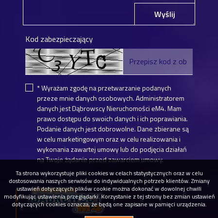
Wyślij
Kod zabezpieczający
* Wyrażam zgodę na przetwarzanie podanych
przeze mnie danych osobowych. Administratorem
danych jest Dąbrowscy Nieruchomości eM4. Mam
prawo dostępu do swoich danych i ich poprawiania.
Podanie danych jest dobrowolne. Dane zbierane są
w celu marketingowym oraz w celu realizowania i
wykonania zawartej umowy lub do podjęcia działań
na Twoje żądanie przed zawarciem umowy.
Ta strona wykorzystuje pliki cookies w celach statystycznych oraz w celu
dostosowania naszych serwisów do indywidualnych potrzeb klientów. Zmiany
ustawień dotyczących plików cookie można dokonać w dowolnej chwili
modyfikując ustawienia przeglądarki. Korzystanie z tej strony bez zmian ustawień
dotyczących cookies oznacza, że będą one zapisane w pamięci urządzenia.