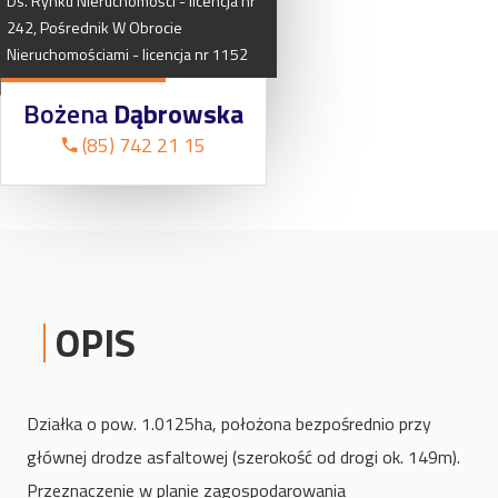
Ds.
Rynku
Nieruchomości
-
licencja
nr
242,
Pośrednik
W
Obrocie
Nieruchomościami
-
licencja
nr
1152
Bożena
Dąbrowska
(85) 742 21 15
OPIS
Działka o pow. 1.0125ha, położona bezpośrednio przy
głównej drodze asfaltowej (szerokość od drogi ok. 149m).
Przeznaczenie w planie zagospodarowania