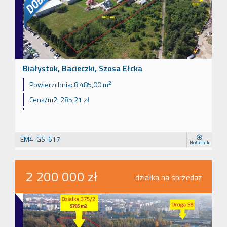
Białystok, Bacieczki, Szosa Ełcka
2
Powierzchnia:
8 485,00 m
Cena/m2:
285,21 zł
EM4-GS-617
Notatnik
2 200 000 zł
działka na sprzedaż