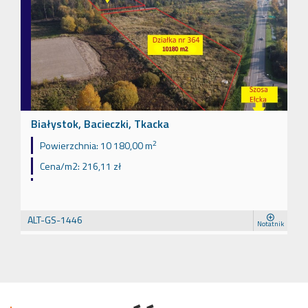
Białystok, Bacieczki, Tkacka
2
Powierzchnia:
10 180,00 m
Cena/m2:
216,11 zł
ALT-GS-1446
Notatnik