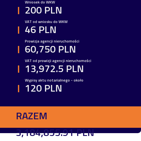
Wniosek do WKW
200 PLN
VAT od wniosku do WKW
46 PLN
Prowizja agencji nieruchomości
60,750 PLN
VAT od prowizji agencji nieruchomości
13,972.5 PLN
Wypisy aktu notarialnego - około
120 PLN
RAZEM
3,184,855.91 PLN