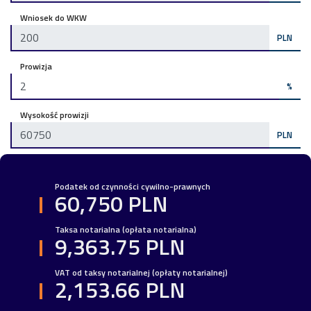
Wniosek do WKW
PLN
Prowizja
%
Wysokość prowizji
PLN
Podatek od czynności cywilno-prawnych
60,750 PLN
Taksa notarialna (opłata notarialna)
9,363.75 PLN
VAT od taksy notarialnej (opłaty notarialnej)
2,153.66 PLN