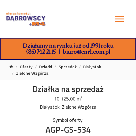
Działamy na rynku już od 1991 roku
(85) 742 21 15
biuro@em4.com.pl
Oferty
Działki
Sprzedaż
Białystok
Zielone Wzgórza
Działka na sprzedaż
10 125,00 m²
Białystok, Zielone Wzgórza
Symbol oferty:
AGP-GS-534