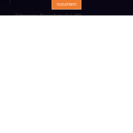
rozumiem
Dąbrowscy Nieruchomości eM4
biuro@em4.com.pl
Siedziba firmy
ul. Legionowa 28 lokal 205 II piętro
15-281 Białystok
(85) 742 21 15
Godziny otwarcia biura:
Poniedziałek - piątek: od 9.00 do 17.00
Sobota: po wcześniejszym umówieniu
spotkania
Polityka prywatności
eM4 |
Program dla biur nieruchomości
Galactica Virgo