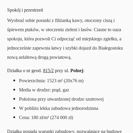
Spokój i przestrzeń
Wyobraź sobie poranki z filiżanką kawy, otoczony ciszą i
śpiewem ptaków, w otoczeniu zieleni i lasów. Ciasne to oaza
spokoju, która pozwoli Ci odpocząć od miejskiego zgiełku, a
jednocześnie zapewnia łatwy i szybki dojazd do Białegostoku
nową asfaltową drogą powiatową.
Działka o nr geod.
815/2
przy ul.
Polnej
:
Powierzchnia: 1523 m² (20x76 m)
Media w drodze: prąd, gaz
Położona przy utwardzonej drodze szutrowej
W pobliżu lekka zabudowa jednorodzinna
Cena: 180 zł/m² (274 000 zł)
Działka posiada warunki zabudowy, pozwalające na budowę