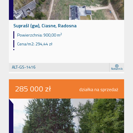
Supraśl (gw), Ciasne, Radosna
2
Powierzchnia:
900,00 m
Cena/m2:
294,44 zł
ALT-GS-1416
Notatnik
285 000 zł
działka na sprzedaż