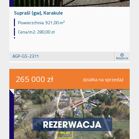
Supraśl (gw), Karakule
2
Powierzchnia:
921,00 m
Cena/m2:
280,00 zł
AGP-GS-2371
Notatnik
265 000 zł
działka na sprzedaż