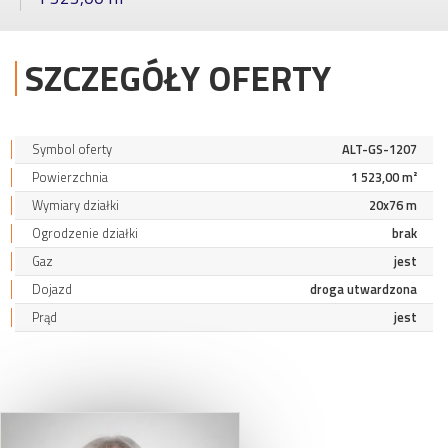
SZCZEGÓŁY OFERTY
Symbol oferty
ALT-GS-1207
Powierzchnia
1 523,00 m²
Wymiary działki
20x76 m
Ogrodzenie działki
brak
Gaz
jest
Dojazd
droga utwardzona
Prąd
jest