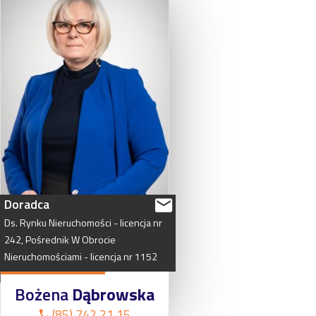
Doradca
Ds.
Rynku
Nieruchomości
-
licencja
nr
242,
Pośrednik
W
Obrocie
Nieruchomościami
-
licencja
nr
1152
Bożena
Dąbrowska
(85) 742 21 15