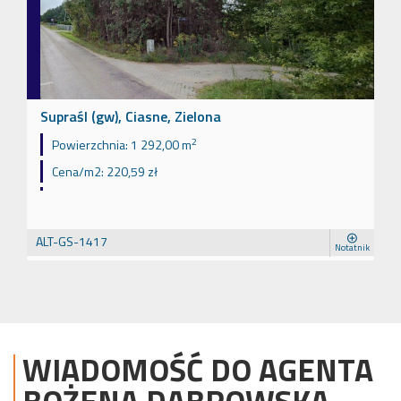
Supraśl (gw), Ciasne, Zielona
2
Powierzchnia:
1 292,00 m
Cena/m2:
220,59 zł
ALT-GS-1417
Notatnik
WIADOMOŚĆ DO AGENTA