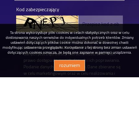
Kod zabezpieczający
Ta strona wykorzystuje pliki cookies w celach statystycznych oraz w celu
dostosowania naszych serwisów do indywidualnych potrzeb klientów. Zmiany
* Wyrażam zgodę na przetwarzanie podanych
ustawień dotyczących plików cookie można dokonać w dowolnej chwili
przeze mnie danych osobowych. Administratorem
modyfikując ustawienia przeglądarki. Korzystanie z tej strony bez zmian ustawień
dotyczących cookies oznacza, że będą one zapisane w pamięci urządzenia.
danych jest Dąbrowscy Nieruchomości eM4. Mam
prawo dostępu do swoich danych i ich poprawiania.
rozumiem
Podanie danych jest dobrowolne. Dane zbierane są
w celu marketingowym oraz w celu realizowania i
wykonania zawartej umowy lub do podjęcia działań
na Twoje żądanie przed zawarciem umowy.