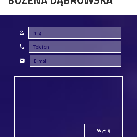
BOŻENA
DĄBROWSKA
Wyślij