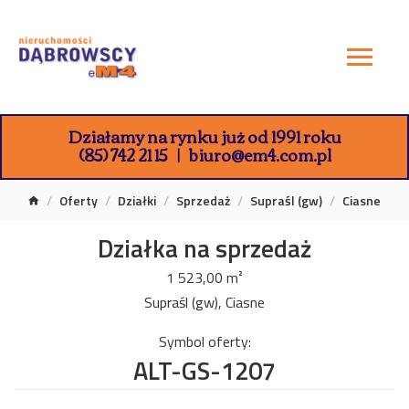
Działamy na rynku już od 1991 roku
(85) 742 21 15
biuro@em4.com.pl
Oferty
Działki
Sprzedaż
Supraśl (gw)
Ciasne
Działka na sprzedaż
1 523,00 m²
Supraśl (gw), Ciasne
Symbol oferty:
ALT-GS-1207