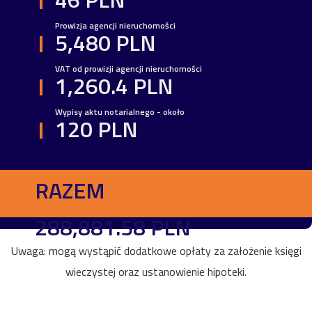
Prowizja agencji nieruchomości
5,480 PLN
VAT od prowizji agencji nieruchomości
1,260.4 PLN
Wypisy aktu notarialnego - około
120 PLN
RAZEM
288,881.58 PLN
Uwaga: mogą wystąpić dodatkowe opłaty za założenie księgi
wieczystej oraz ustanowienie hipoteki.