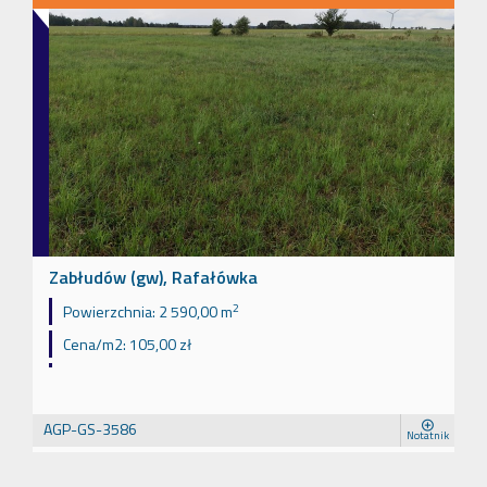
Zabłudów (gw), Rafałówka
2
Powierzchnia:
2 590,00 m
Cena/m2:
105,00 zł
AGP-GS-3586
Notatnik