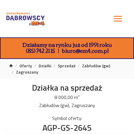
Działamy na rynku już od 1991 roku
(85) 742 21 15
biuro@em4.com.pl
Oferty
Działki
Sprzedaż
Zabłudów (gw)
Zagruszany
Działka na sprzedaż
8 000,00 m²
Zabłudów (gw), Zagruszany
Symbol oferty:
AGP-GS-2645