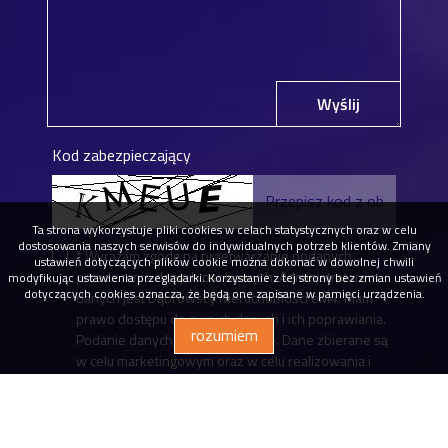
Wyślij
Kod zabezpieczający
Ta strona wykorzystuje pliki cookies w celach statystycznych oraz w celu
dostosowania naszych serwisów do indywidualnych potrzeb klientów. Zmiany
* Wyrażam zgodę na przetwarzanie podanych
ustawień dotyczących plików cookie można dokonać w dowolnej chwili
przeze mnie danych osobowych. Administratorem
modyfikując ustawienia przeglądarki. Korzystanie z tej strony bez zmian ustawień
dotyczących cookies oznacza, że będą one zapisane w pamięci urządzenia.
danych jest Dąbrowscy Nieruchomości eM4. Mam
prawo dostępu do swoich danych i ich poprawiania.
rozumiem
Podanie danych jest dobrowolne. Dane zbierane są
w celu marketingowym oraz w celu realizowania i
wykonania zawartej umowy lub do podjęcia działań
na Twoje żądanie przed zawarciem umowy.