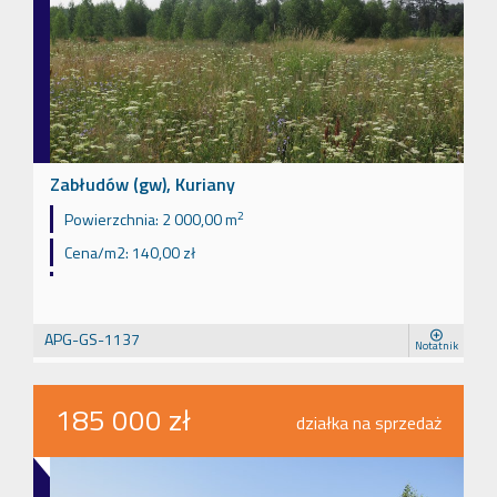
Zabłudów (gw), Kuriany
2
Powierzchnia:
2 000,00 m
Cena/m2:
140,00 zł
APG-GS-1137
Notatnik
185 000 zł
działka na sprzedaż