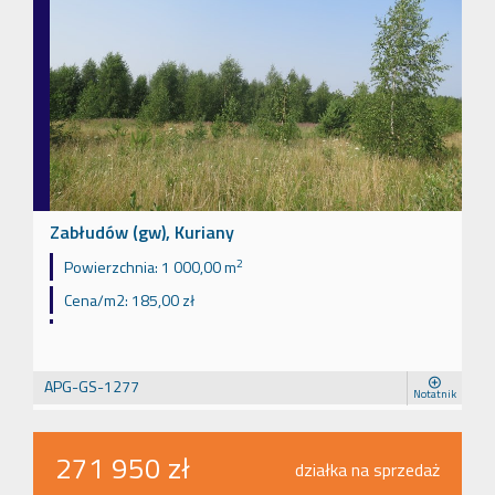
Zabłudów (gw), Kuriany
2
Powierzchnia:
1 000,00 m
Cena/m2:
185,00 zł
APG-GS-1277
Notatnik
271 950 zł
działka na sprzedaż