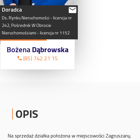
Doradca
Ds.
Rynku
Nieruchomości
-
licencja
nr
242,
Pośrednik
W
Obrocie
Nieruchomościami
-
licencja
nr
1152
Bożena
Dąbrowska
(85) 742 21 15
OPIS
Na sprzedaż działka położona w miejscowości Zagruszany,