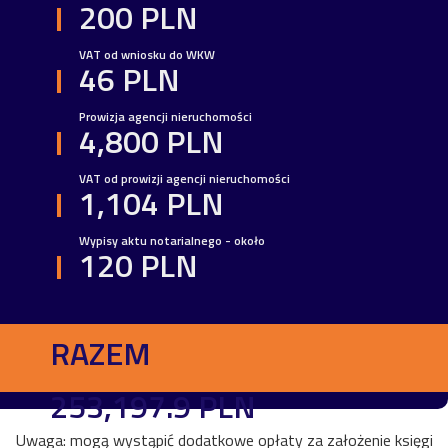
200 PLN
VAT od wniosku do WKW
46 PLN
Prowizja agencji nieruchomości
4,800 PLN
VAT od prowizji agencji nieruchomości
1,104 PLN
Wypisy aktu notarialnego - około
120 PLN
RAZEM
253,197.9 PLN
Uwaga: mogą wystąpić dodatkowe opłaty za założenie księgi