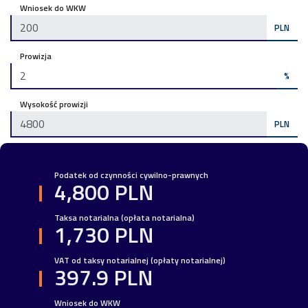
Wniosek do WKW
PLN
Prowizja
%
Wysokość prowizji
PLN
Podatek od czynności cywilno-prawnych
4,800 PLN
Taksa notarialna (opłata notarialna)
1,730 PLN
VAT od taksy notarialnej (opłaty notarialnej)
397.9 PLN
Wniosek do WKW