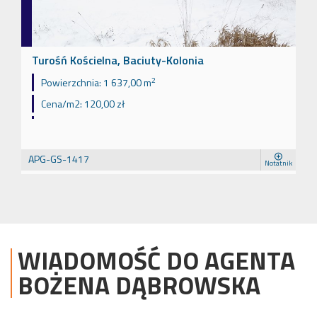
Turośń Kościelna, Baciuty-Kolonia
2
Powierzchnia:
1 637,00 m
Cena/m2:
120,00 zł
APG-GS-1417
Notatnik
WIADOMOŚĆ DO AGENTA
BOŻENA
DĄBROWSKA