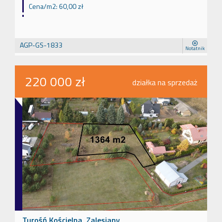
Cena/m2:
60,00 zł
AGP-GS-1833
Notatnik
220 000 zł
działka na sprzedaż
Turośń Kościelna, Zalesiany