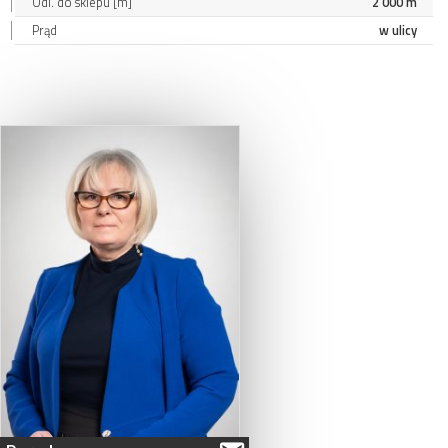
Odl. do sklepu [m]
2 000 m
Prąd
w ulicy