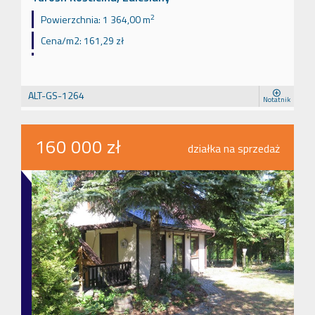
2
Powierzchnia:
1 364,00 m
Cena/m2:
161,29 zł
ALT-GS-1264
Notatnik
160 000 zł
działka na sprzedaż