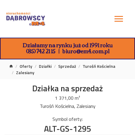
Działamy na rynku już od 1991 roku
(85) 742 21 15
biuro@em4.com.pl
Oferty
Działki
Sprzedaż
Turośń Kościelna
Zalesiany
Działka na sprzedaż
1 371,00 m²
Turośń Kościelna, Zalesiany
Symbol oferty:
ALT-GS-1295