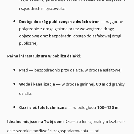
i sąsiednich miejscowości.
Dostęp do dróg publicznych z dwóch stron
— wygodne
połączenie z drogą gminną przez wewnętrzną drogę
dojazdową oraz bezpośredni dostęp do asfaltowej drogi
publicznej.
Pełna infrastruktura w pobliżu działki:
Prąd
— bezpośrednio przy działce, w drodze asfaltowej.
Woda i kanalizacja
— w drodze gminnej,
80 m
od granicy
działki.
Gaz i sieć teletechniczna
— w odległości
100–120 m
.
Idealne miejsce na Twój dom:
Działka o funkcjonalnym kształcie
daje szerokie możliwości zagospodarowania — od