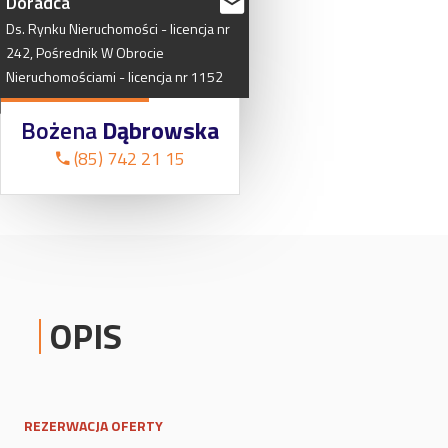
Doradca
Ds.
Rynku
Nieruchomości
-
licencja
nr
242,
Pośrednik
W
Obrocie
Nieruchomościami
-
licencja
nr
1152
Bożena
Dąbrowska
(85) 742 21 15
OPIS
REZERWACJA OFERTY