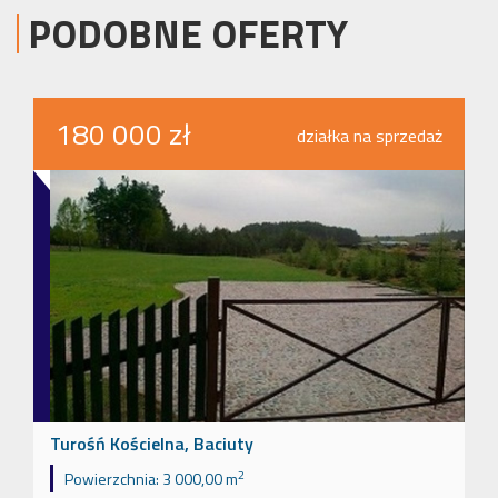
PODOBNE OFERTY
180 000 zł
działka na sprzedaż
Turośń Kościelna, Baciuty
2
Powierzchnia:
3 000,00 m