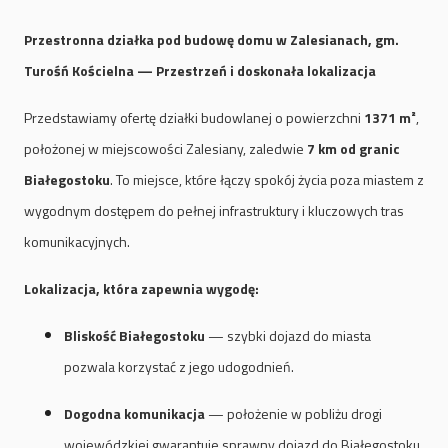
Przestronna działka pod budowę domu w Zalesianach, gm.
Turośń Kościelna — Przestrzeń i doskonała lokalizacja
Przedstawiamy ofertę działki budowlanej o powierzchni
1371 m²
,
położonej w miejscowości Zalesiany, zaledwie
7 km od granic
Białegostoku
. To miejsce, które łączy spokój życia poza miastem z
wygodnym dostępem do pełnej infrastruktury i kluczowych tras
komunikacyjnych.
Lokalizacja, która zapewnia wygodę:
Bliskość Białegostoku
— szybki dojazd do miasta
pozwala korzystać z jego udogodnień.
Dogodna komunikacja
— położenie w pobliżu drogi
wojewódzkiej gwarantuje sprawny dojazd do Białegostoku