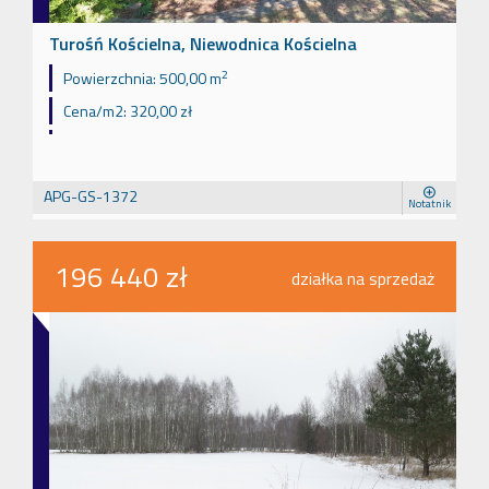
Turośń Kościelna, Niewodnica Kościelna
2
Powierzchnia:
500,00 m
Cena/m2:
320,00 zł
APG-GS-1372
Notatnik
196 440 zł
działka na sprzedaż