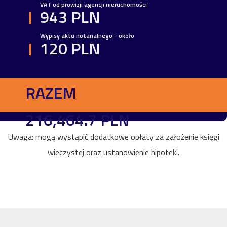
VAT od prowizji agencji nieruchomości
943 PLN
Wypisy aktu notarialnego - około
120 PLN
RAZEM
216,464.7 PLN
Uwaga: mogą wystąpić dodatkowe opłaty za założenie księgi
wieczystej oraz ustanowienie hipoteki.