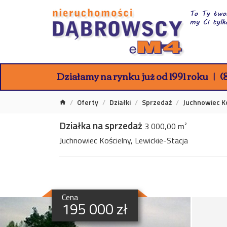
Działamy na rynku już od 1991 roku
(8
Oferty
Działki
Sprzedaż
Juchnowiec K
Działka na sprzedaż
3 000,00 m²
Juchnowiec Kościelny, Lewickie-Stacja
Cena
195 000 zł