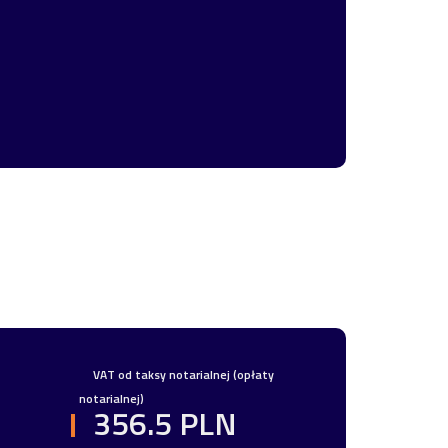
VAT od taksy notarialnej (opłaty
notarialnej)
356.5 PLN