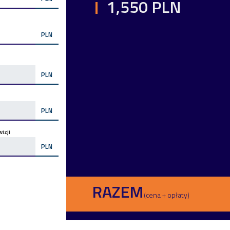
1,550 PLN
PLN
PLN
PLN
izji
PLN
RAZEM
(cena + opłaty)