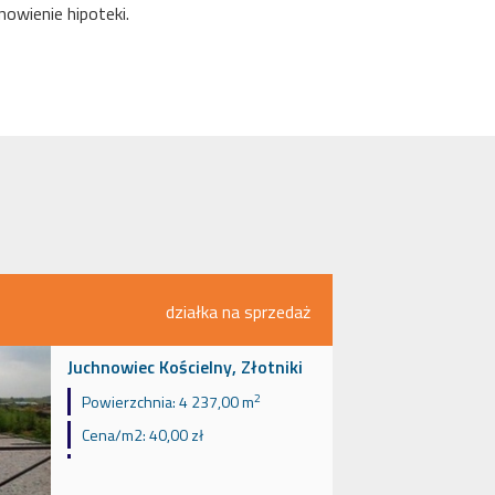
owienie hipoteki.
działka na sprzedaż
Juchnowiec Kościelny, Złotniki
2
Powierzchnia:
4 237,00 m
Cena/m2:
40,00 zł