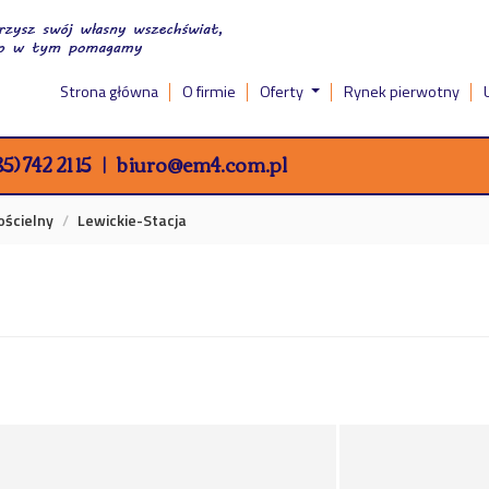
Strona główna
O firmie
Oferty
Rynek pierwotny
5) 742 21 15
biuro@em4.com.pl
ościelny
Lewickie-Stacja