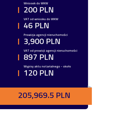
Wniosek do WKW
200 PLN
VAT od wniosku do WKW
46 PLN
Prowizja agencji nieruchomości
3,900 PLN
VAT od prowizji agencji nieruchomości
897 PLN
Wypisy aktu notarialnego - około
120 PLN
205,969.5 PLN