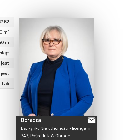
3262
0 m²
60 m
okąt
jest
jest
tak
Doradca
Ds.
Rynku
Nieruchomości
-
licencja
nr
242,
Pośrednik
W
Obrocie