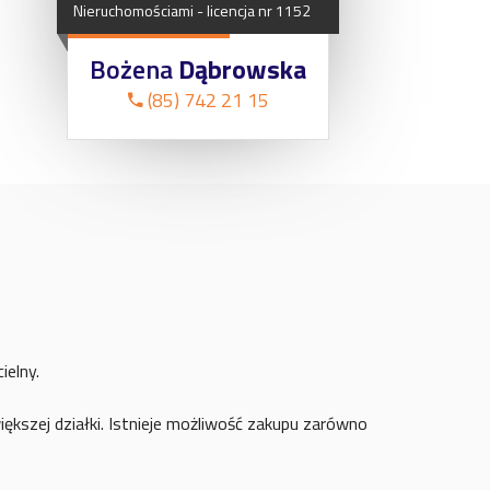
Nieruchomościami
-
licencja
nr
1152
Bożena
Dąbrowska
(85) 742 21 15
ielny.
ększej działki. Istnieje możliwość zakupu zarówno