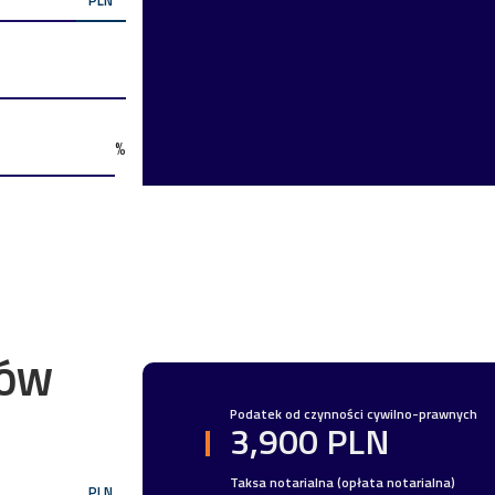
%
TÓW
Podatek od czynności cywilno-prawnych
3,900 PLN
Taksa notarialna (opłata notarialna)
PLN