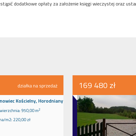
ąpić dodatkowe opłaty za założenie księgi wieczystej oraz ustan
169 480 zł
działka na sprzedaż
nowiec Kościelny, Horodniany
2
wierzchnia:
950,00 m
na/m2:
220,00 zł