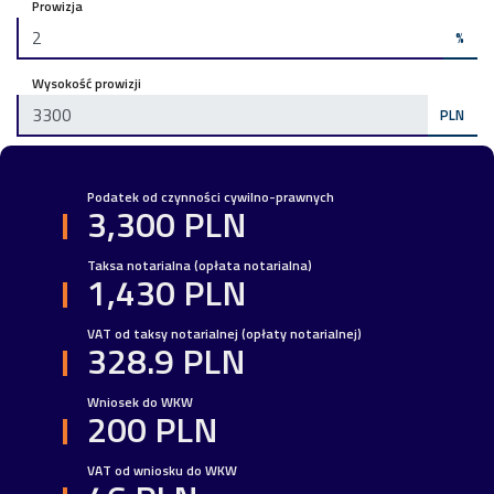
Prowizja
%
Wysokość prowizji
PLN
Podatek od czynności cywilno-prawnych
3,300 PLN
Taksa notarialna (opłata notarialna)
1,430 PLN
VAT od taksy notarialnej (opłaty notarialnej)
328.9 PLN
Wniosek do WKW
200 PLN
VAT od wniosku do WKW