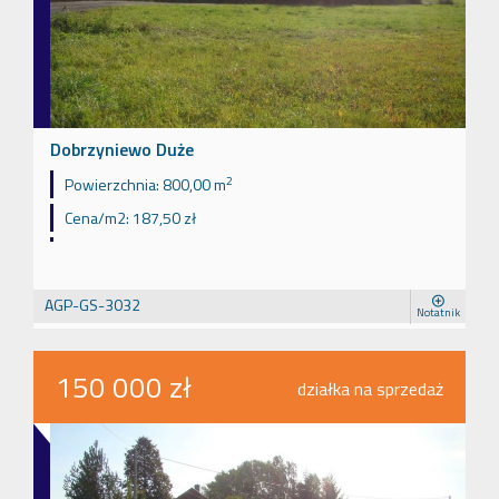
Dobrzyniewo Duże
2
Powierzchnia:
800,00 m
Cena/m2:
187,50 zł
AGP-GS-3032
Notatnik
150 000 zł
działka na sprzedaż