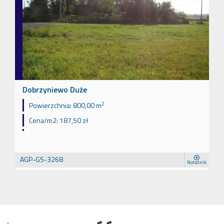
Dobrzyniewo Duże
2
Powierzchnia:
800,00 m
Cena/m2:
187,50 zł
AGP-GS-3268
Notatnik