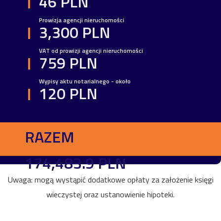
46 PLN
Prowizja agencji nieruchomości
3,300 PLN
VAT od prowizji agencji nieruchomości
759 PLN
Wypisy aktu notarialnego - około
120 PLN
RAZEM
174,483.9 PLN
Uwaga: mogą wystąpić dodatkowe opłaty za założenie księgi
wieczystej oraz ustanowienie hipoteki.