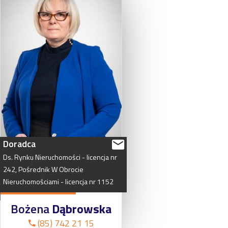
Doradca
Ds.
Rynku
Nieruchomości
-
licencja
nr
242,
Pośrednik
W
Obrocie
Nieruchomościami
-
licencja
nr
1152
Bożena
Dąbrowska
(85) 742 21 15