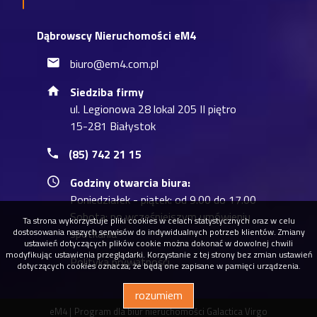
Dąbrowscy Nieruchomości eM4
biuro@em4.com.pl
Siedziba firmy
ul. Legionowa 28 lokal 205 II piętro
15-281 Białystok
(85) 742 21 15
Godziny otwarcia biura:
Poniedziałek - piątek: od 9.00 do 17.00
Sobota: po wcześniejszym umówieniu
Ta strona wykorzystuje pliki cookies w celach statystycznych oraz w celu
dostosowania naszych serwisów do indywidualnych potrzeb klientów. Zmiany
spotkania
ustawień dotyczących plików cookie można dokonać w dowolnej chwili
modyfikując ustawienia przeglądarki. Korzystanie z tej strony bez zmian ustawień
Polityka prywatności
dotyczących cookies oznacza, że będą one zapisane w pamięci urządzenia.
rozumiem
eM4 |
Program dla biur nieruchomości
Galactica Virgo