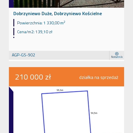
Dobrzyniewo Duże, Dobrzyniewo Kościelne
2
Powierzchnia:
1 330,00 m
Cena/m2:
139,10 zł
AGP-GS-902
Notatnik
210 000 zł
działka na sprzedaż