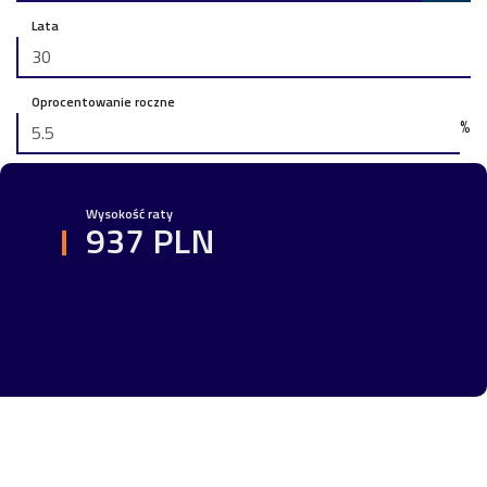
Lata
Oprocentowanie roczne
%
Wysokość raty
937 PLN