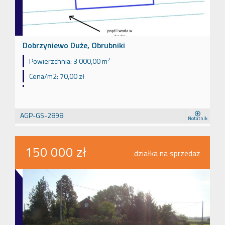
Dobrzyniewo Duże, Obrubniki
2
Powierzchnia:
3 000,00 m
Cena/m2:
70,00 zł
AGP-GS-2898
Notatnik
150 000 zł
działka na sprzedaż