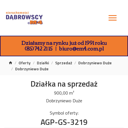
Działamy na rynku już od 1991 roku
(85) 742 21 15
biuro@em4.com.pl
Oferty
Działki
Sprzedaż
Dobrzyniewo Duże
Dobrzyniewo Duże
Działka na sprzedaż
900,00 m²
Dobrzyniewo Duże
Symbol oferty:
AGP-GS-3219