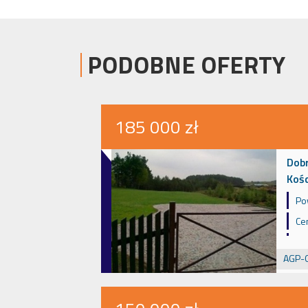
PODOBNE OFERTY
185 000 zł
Dob
Kośc
Po
Ce
AGP-