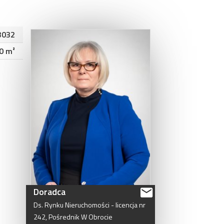
3032
0 m²
Doradca
Ds.
Rynku
Nieruchomości
-
licencja
nr
242,
Pośrednik
W
Obrocie