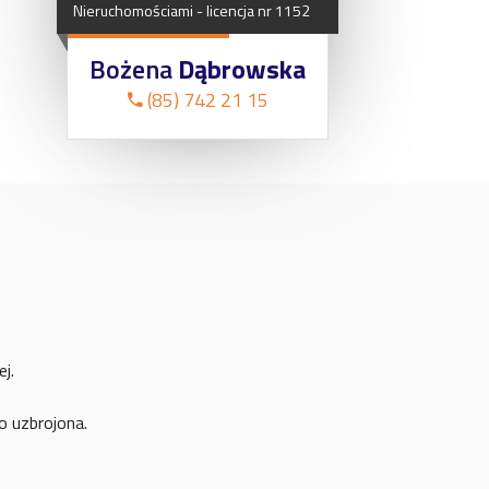
Nieruchomościami
-
licencja
nr
1152
Bożena
Dąbrowska
(85) 742 21 15
j.
 uzbrojona.