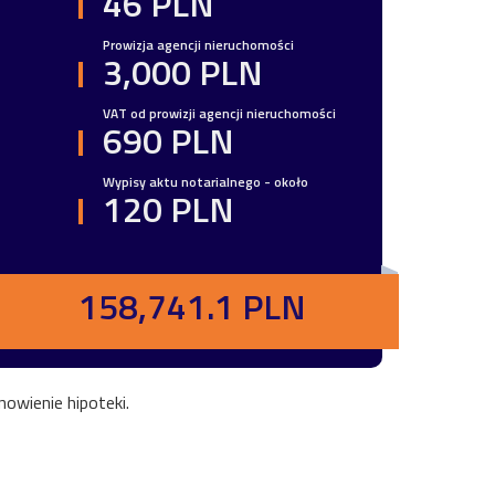
46 PLN
Prowizja agencji nieruchomości
3,000 PLN
VAT od prowizji agencji nieruchomości
690 PLN
Wypisy aktu notarialnego - około
120 PLN
158,741.1 PLN
owienie hipoteki.