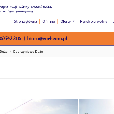
Strona główna
O firmie
Oferty
Rynek pierwotny
5) 742 21 15
biuro@em4.com.pl
 Duże
Dobrzyniewo Duże