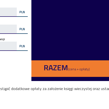
PLN
PLN
izji
PLN
RAZEM
(cena + opłaty)
ąpić dodatkowe opłaty za założenie księgi wieczystej oraz ustan