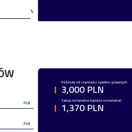
%
TÓW
Podatek od czynności cywilno-prawnych
3,000 PLN
Taksa notarialna (opłata notarialna)
PLN
1,370 PLN
PLN