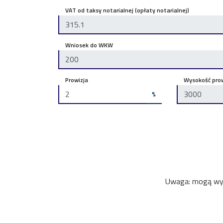
VAT od taksy notarialnej (opłaty notarialnej)
Wniosek do WKW
Prowizja
Wysokość prow
%
Uwaga: mogą wyst