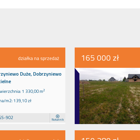
165 000 zł
działka na sprzedaż
rzyniewo Duże, Dobrzyniewo
ielne
2
wierzchnia:
1 330,00 m
na/m2:
139,10 zł
GS-902
Notatnik