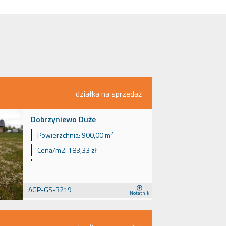
działka na sprzedaż
Dobrzyniewo Duże
2
Powierzchnia:
900,00 m
Cena/m2:
183,33 zł
AGP-GS-3219
Notatnik