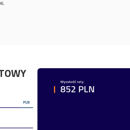
06.
YTOWY
Wysokość raty
852 PLN
PLN