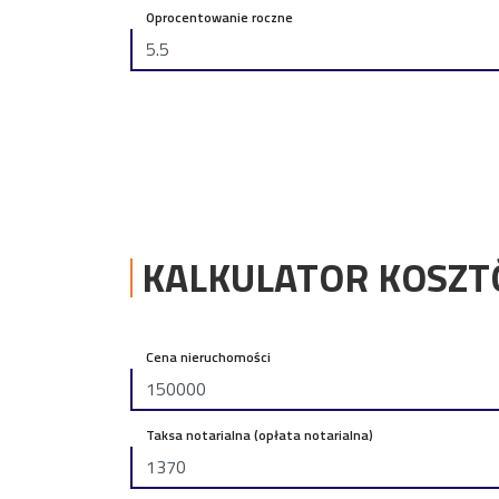
Oprocentowanie roczne
KALKULATOR KOSZ
Cena nieruchomości
Taksa notarialna (opłata notarialna)