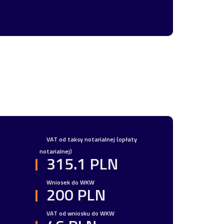
VAT od taksy notarialnej (opłaty
notarialnej)
315.1 PLN
Wniosek do WKW
200 PLN
VAT od wniosku do WKW