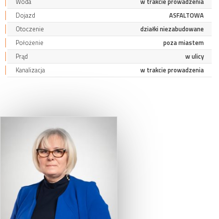
Woda
w trakcie prowadzenia
Dojazd
ASFALTOWA
Otoczenie
działki niezabudowane
Położenie
poza miastem
Prąd
w ulicy
Kanalizacja
w trakcie prowadzenia