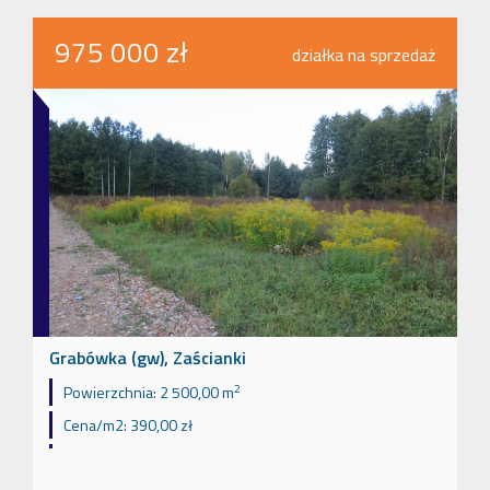
975 000 zł
działka na sprzedaż
Grabówka (gw), Zaścianki
2
Powierzchnia:
2 500,00 m
Cena/m2:
390,00 zł