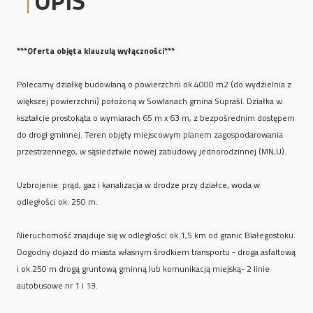
OPIS
***Oferta objęta klauzulą wyłączności***
Polecamy działkę budowlaną o powierzchni ok.4000 m2 (do wydzielnia z
większej powierzchni) położoną w Sowlanach gmina Supraśl. Działka w
kształcie prostokąta o wymiarach 65 m x 63 m, z bezpośrednim dostępem
do drogi gminnej. Teren objęty miejscowym planem zagospodarowania
przestrzennego, w sąsiedztwie nowej zabudowy jednorodzinnej (MN,U).
Uzbrojenie: prąd, gaz i kanalizacja w drodze przy działce, woda w
odległości ok. 250 m.
Nieruchomość znajduje się w odległości ok.1,5 km od granic Białegostoku.
Dogodny dojazd do miasta własnym środkiem transportu - droga asfaltową
i ok.250 m drogą gruntową gminną lub komunikacją miejską- 2 linie
autobusowe nr 1 i 13.