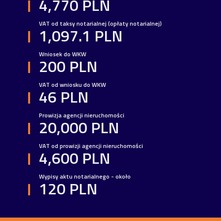
4,770 PLN
VAT od taksy notarialnej (opłaty notarialnej)
1,097.1 PLN
Wniosek do WKW
200 PLN
VAT od wniosku do WKW
46 PLN
Prowizja agencji nieruchomości
20,000 PLN
VAT od prowizji agencji nieruchomości
4,600 PLN
Wypisy aktu notarialnego - około
120 PLN