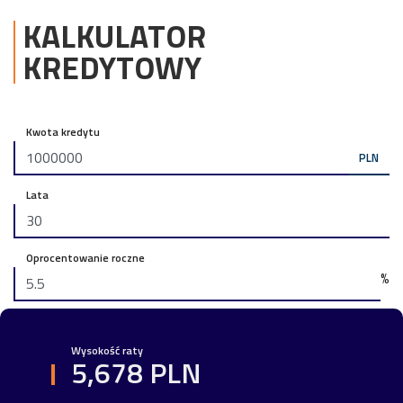
KALKULATOR
KREDYTOWY
Kwota kredytu
PLN
Lata
Oprocentowanie roczne
%
Wysokość raty
5,678 PLN