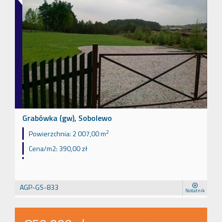
Grabówka (gw), Sobolewo
2
Powierzchnia:
2 007,00 m
Cena/m2:
390,00 zł
AGP-GS-833
Notatnik