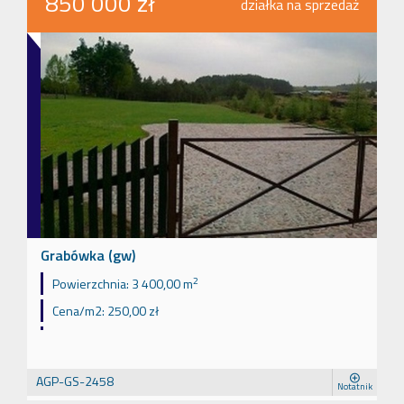
850 000 zł
działka na sprzedaż
Grabówka (gw)
2
Powierzchnia:
3 400,00 m
Cena/m2:
250,00 zł
AGP-GS-2458
Notatnik