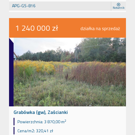
APG-GS-816
Notatnik
1 240 000 zł
działka na sprzedaż
Grabówka (gw), Zaścianki
2
Powierzchnia:
3 870,00 m
Cena/m2:
320,41 zł