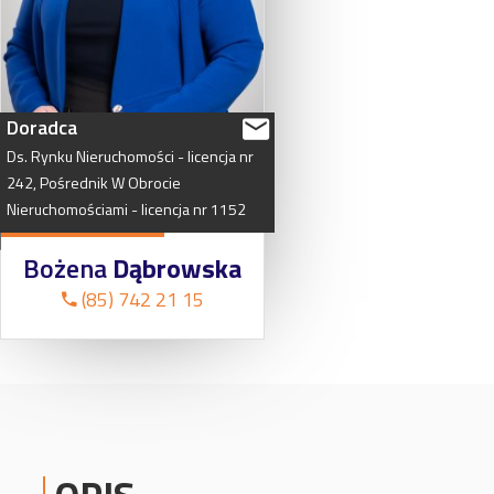
Doradca
Ds.
Rynku
Nieruchomości
-
licencja
nr
242,
Pośrednik
W
Obrocie
Nieruchomościami
-
licencja
nr
1152
Bożena
Dąbrowska
(85) 742 21 15