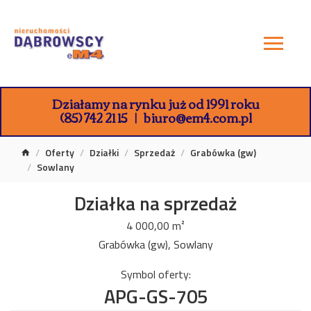
Działamy na rynku już od 1991 roku
(85) 742 21 15
biuro@em4.com.pl
Oferty
Działki
Sprzedaż
Grabówka (gw)
Sowlany
Działka na sprzedaż
4 000,00 m²
Grabówka (gw), Sowlany
Symbol oferty:
APG-GS-705