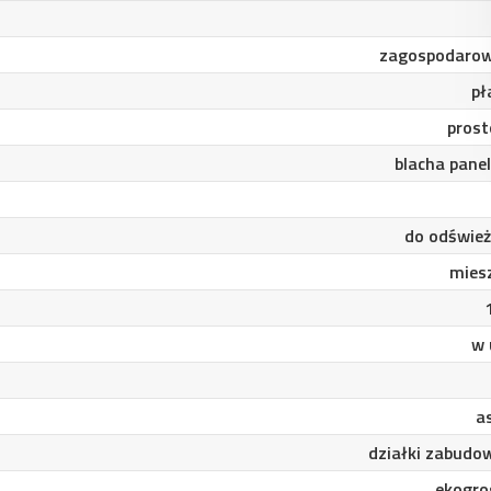
zagospodaro
pł
prost
blacha pane
do odśwież
mies
w 
a
działki zabudo
ekogro