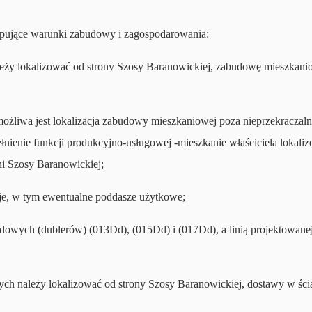
stępujące warunki zabudowy i zagospodarowania:
ży lokalizować od strony Szosy Baranowickiej, zabudowę mieszkaniow
iemożliwa jest lokalizacja zabudowy mieszkaniowej poza nieprzekracza
ełnienie funkcji produkcyjno-usługowej -mieszkanie właściciela lokal
i Szosy Baranowickiej;
e, w tym ewentualne poddasze użytkowe;
jazdowych (dublerów) (013Dd), (015Dd) i (017Dd), a linią projektowan
wych należy lokalizować od strony Szosy Baranowickiej, dostawy w ś