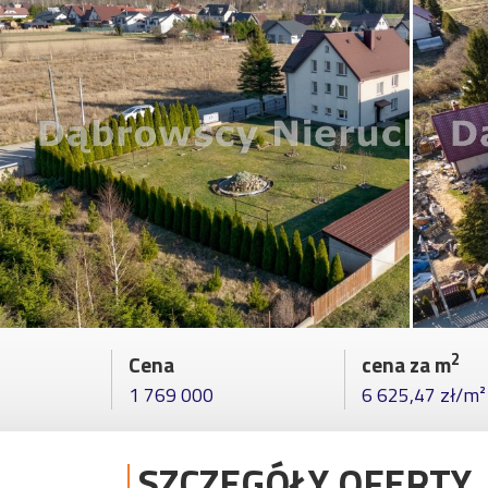
2
Cena
cena za m
1 769 000
6 625,47 zł/m²
SZCZEGÓŁY OFERTY