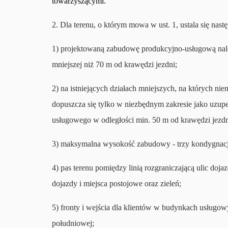
towarzyszącymi.
2. Dla terenu, o którym mowa w ust. 1, ustala się na
1) projektowaną zabudowę produkcyjno-usługową nale
mniejszej niż 70 m od krawędzi jezdni;
2) na istniejących działach mniejszych, na których n
dopuszcza się tylko w niezbędnym zakresie jako uzup
usługowego w odległości min. 50 m od krawędzi jezdn
3) maksymalna wysokość zabudowy - trzy kondygnacj
4) pas terenu pomiędzy linią rozgraniczającą ulic do
dojazdy i miejsca postojowe oraz zieleń;
5) fronty i wejścia dla klientów w budynkach usługo
południowej;