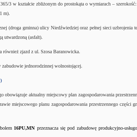
i 365/3 w kształcie zbliżonym do prostokąta o wymiarach – szerokość
1 m).
j (droga gminna) ulicy Niedźwiedziej oraz pełnej sieci uzbrojenia te
gą utwardzoną (asfalt).
 również zjazd z ul. Szosa Baranowicka.
 zabudowie jednorodzinnej wolnostojącej.
)
órego obowiązuje aktualny miejscowy plan zagospodarowania przestrze
prawie miejscowego planu zagospodarowania przestrzennego części 
ymbolem
16PU,MN
przeznacza się pod zabudowę produkcyjno-usługo