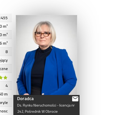
1455
0 m²
0 m²
6 m²
8
jący
iczne
4
60 m
Doradca
bryle
Ds.
Rynku
Nieruchomości
-
licencja
nr
nosc
242,
Pośrednik
W
Obrocie