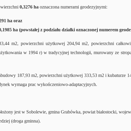
owierzchni
0,3276 ha
oznaczona numerami geodezyjnymi:
291 ha oraz
0,1985 ha (powstałej z podziału działki oznaczonej numerem geo
,44 m2, powierzchni użytkowej 204,94 m2, powierzchni całkowit
żytkowania w 1994 r) w tradycyjnej technologii, murowany ze stro
abudowy 187,93 m2, powierzchni użytkowej 333,53 m2 i kubaturze 
udynek wymaga prac wykończeniowo-adaptacyjnych.
ołożony jest w Sobolewie, gmina Grabówka, powiat białostocki, woje
edziej (droga gminna).