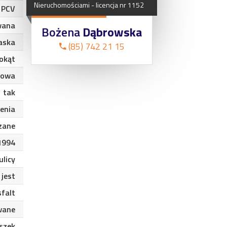
Nieruchomościami
-
licencja
nr
1152
PCV
wana
Bożena
Dąbrowska
aska
(85) 742 21 15
okąt
lowa
tak
enia
zane
1994
ulicy
jest
sfalt
wane
szek