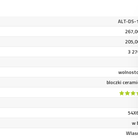
ALT-DS-
267,0
205,0
3 27
wolnosto
bloczki ceram
54X
w 
Wlas