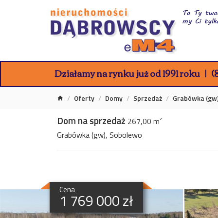
Działamy na rynku już od 1991 roku
(8
Oferty
Domy
Sprzedaż
Grabówka (gw
Dom na sprzedaż
267,00 m²
Grabówka (gw), Sobolewo
Cena
1 769 000 zł