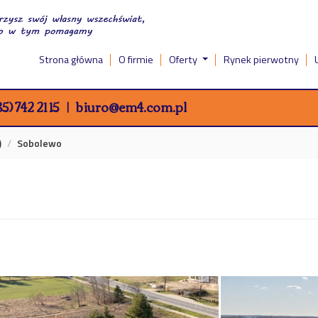
Strona główna
O firmie
Oferty
Rynek pierwotny
5) 742 21 15
biuro@em4.com.pl
)
Sobolewo