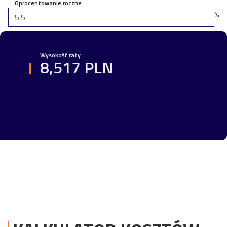
Oprocentowanie roczne
%
Wysokość raty
8,517 PLN