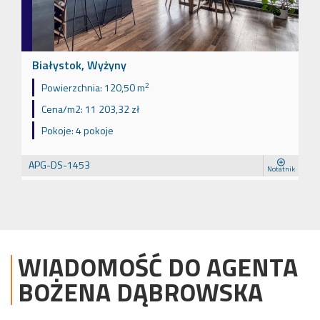
Białystok, Wyżyny
2
Powierzchnia:
120,50 m
Cena/m2:
11 203,32 zł
Pokoje:
4 pokoje
APG-DS-1453
Notatnik
WIADOMOŚĆ DO AGENTA
BOŻENA
DĄBROWSKA