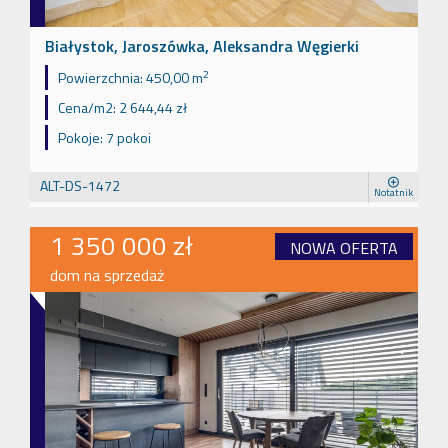
Białystok, Jaroszówka, Aleksandra Węgierki
2
Powierzchnia:
450,00 m
Cena/m2:
2 644,44 zł
Pokoje:
7 pokoi
ALT-DS-1472
Notatnik
1 350 000 zł
NOWA OFERTA
dom na sprzedaż