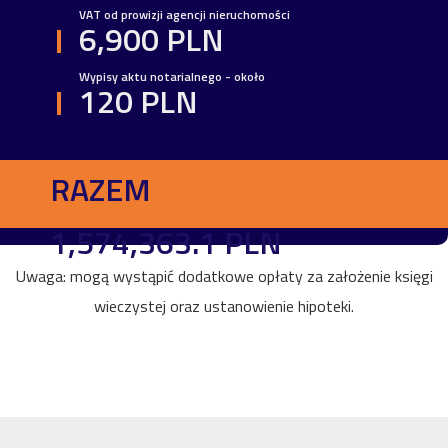
VAT od prowizji agencji nieruchomości
6,900 PLN
Wypisy aktu notarialnego - około
120 PLN
RAZEM
1,574,363.1 PLN
Uwaga: mogą wystąpić dodatkowe opłaty za założenie księgi
wieczystej oraz ustanowienie hipoteki.