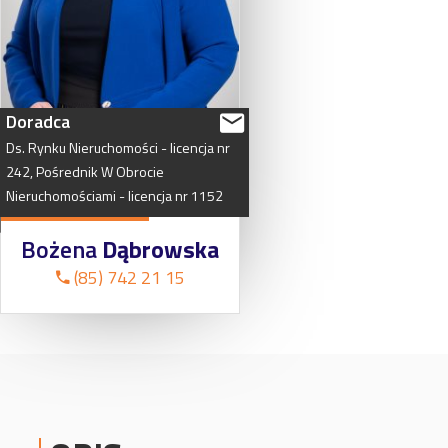
Doradca
Ds.
Rynku
Nieruchomości
-
licencja
nr
242,
Pośrednik
W
Obrocie
Nieruchomościami
-
licencja
nr
1152
Bożena
Dąbrowska
(85) 742 21 15