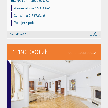
Białystok, Jaroszówka
2
Powierzchnia:
153,80 m
Cena/m2:
7 737,32 zł
Pokoje:
5 pokoi
APG-DS-1433
Notatnik
1 190 000 zł
dom na sprzedaż