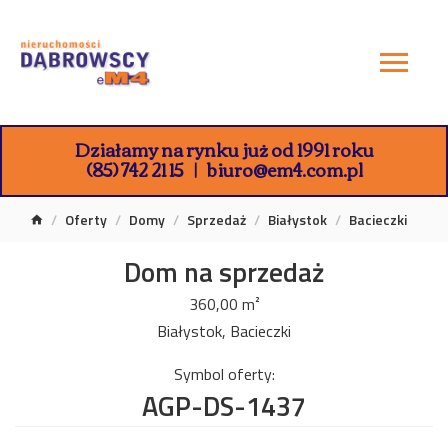
Działamy na rynku już od 1991 roku
(85) 742 21 15
biuro@em4.com.pl
Oferty
Domy
Sprzedaż
Białystok
Bacieczki
Dom na sprzedaż
360,00 m²
Białystok, Bacieczki
Symbol oferty:
AGP-DS-1437