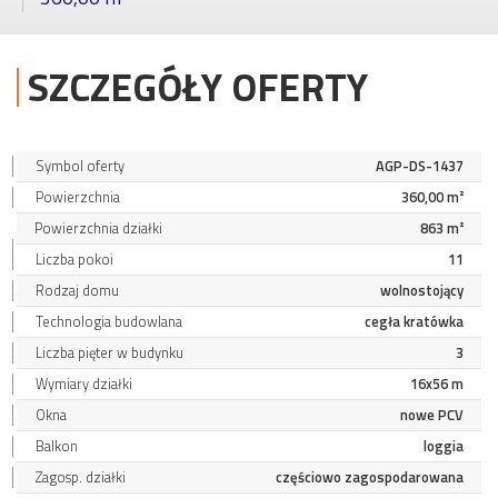
SZCZEGÓŁY OFERTY
Symbol oferty
AGP-DS-1437
Powierzchnia
360,00 m²
Powierzchnia działki
863 m²
Liczba pokoi
11
Rodzaj domu
wolnostojący
Technologia budowlana
cegła kratówka
Liczba pięter w budynku
3
Wymiary działki
16x56 m
Okna
nowe PCV
Balkon
loggia
Zagosp. działki
częściowo zagospodarowana