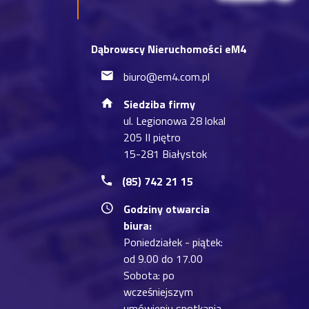
Dąbrowscy Nieruchomości eM4
biuro@em4.com.pl
Siedziba firmy
ul. Legionowa 28 lokal
205 II piętro
15-281 Białystok
(85) 742 21 15
Godziny otwarcia
biura:
Poniedziałek - piątek:
od 9.00 do 17.00
Sobota: po
wcześniejszym
umówieniu spotkania