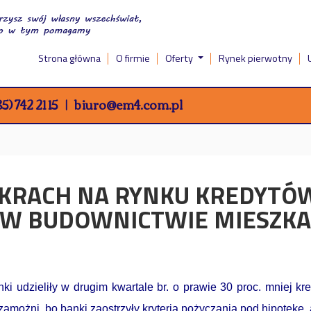
Strona główna
O firmie
Oferty
Rynek pierwotny
5) 742 21 15
biuro@em4.com.pl
 KRACH NA RYNKU KREDYTÓ
ŚĆ W BUDOWNICTWIE MIESZ
i udzieliły w drugim kwartale br. o prawie 30 proc. mniej k
amożni, bo banki zaostrzyły kryteria pożyczania pod hipotekę,