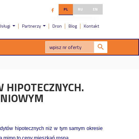
PL
RU
EN
Usługi
Partnerzy
Dron
Blog
Kontakt
W HIPOTECZNYCH.
KANIOWYM
redytów hipotecznych niż w tym samym okresie
 a mimo to ceny mieszkań rosną.