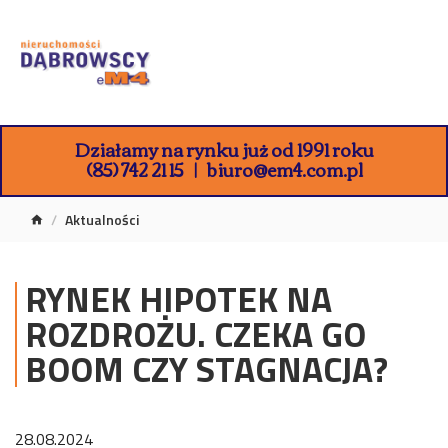
Działamy na rynku już od 1991 roku
(85) 742 21 15
biuro@em4.com.pl
Aktualności
RYNEK HIPOTEK NA
ROZDROŻU. CZEKA GO
BOOM CZY STAGNACJA?
28.08.2024