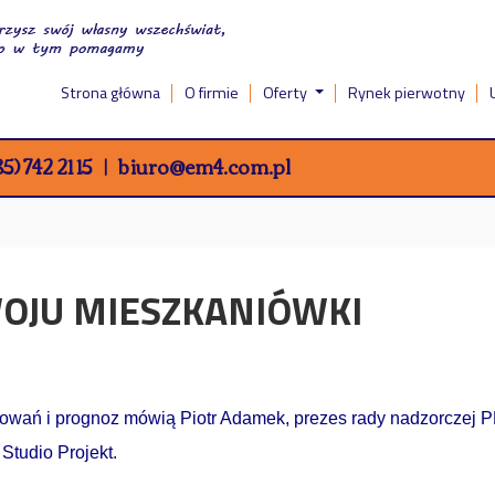
Strona główna
O firmie
Oferty
Rynek pierwotny
5) 742 21 15
biuro@em4.com.pl
OJU MIESZKANIÓWKI
wań i prognoz mówią Piotr Adamek, prezes rady nadzorczej P
Studio Projekt.