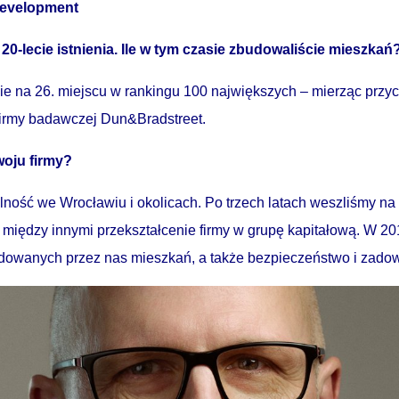
Development
-lecie istnienia. Ile w tym czasie zbudowaliście mieszkań
ie na 26. miejscu w rankingu 100 największych – mierząc prz
 firmy badawczej Dun&Bradstreet.
woju firmy?
lność we Wrocławiu i okolicach. Po trzech latach weszliśmy na 
 między innymi przekształcenie firmy w grupę kapitałową. W 20
dowanych przez nas mieszkań, a także bezpieczeństwo i zadow