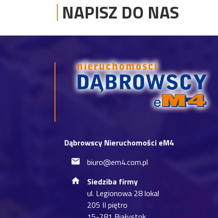
NAPISZ DO NAS
Dąbrowscy Nieruchomości eM4
biuro@em4.com.pl
Siedziba firmy
ul. Legionowa 28 lokal
205 II piętro
15-281 Białystok