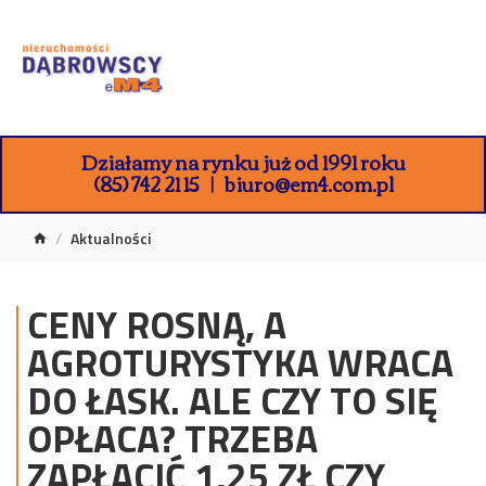
Działamy na rynku już od 1991 roku
(85) 742 21 15
biuro@em4.com.pl
Aktualności
CENY ROSNĄ, A
AGROTURYSTYKA WRACA
DO ŁASK. ALE CZY TO SIĘ
OPŁACA? TRZEBA
ZAPŁACIĆ 1,25 ZŁ CZY