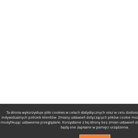
Ta strona wykorzystuje pliki cookies w celach statystycznych oraz w celu dosto
indywidualnych potrzeb klientów. Zmiany ustawień dotyczących plików cookie mo
modyfikując ustawienia przeglądarki. Korzystanie z tej strony bez zmian ustawień 
będą one zapisane w pamięci urządzenia.