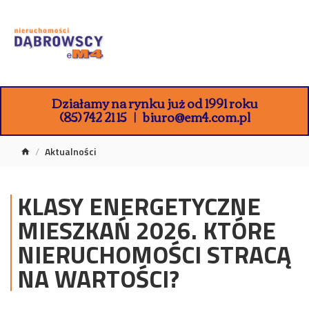
Działamy na rynku już od 1991 roku
(85) 742 21 15
biuro@em4.com.pl
Aktualności
KLASY ENERGETYCZNE
MIESZKAŃ 2026. KTÓRE
NIERUCHOMOŚCI STRACĄ
NA WARTOŚCI?