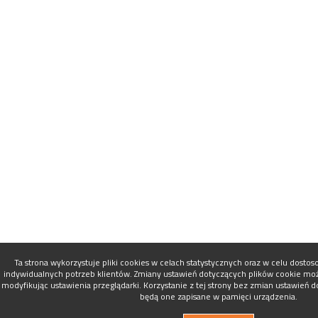
Ta strona wykorzystuje pliki cookies w celach statystycznych oraz w celu dosto
indywidualnych potrzeb klientów. Zmiany ustawień dotyczących plików cookie mo
modyfikując ustawienia przeglądarki. Korzystanie z tej strony bez zmian ustawień 
będą one zapisane w pamięci urządzenia.