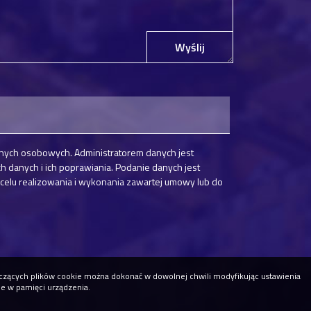
Wyślij
nych osobowych. Administratorem danych jest
danych i ich poprawiania. Podanie danych jest
elu realizowania i wykonania zawartej umowy lub do
tyczących plików cookie można dokonać w dowolnej chwili modyfikując ustawienia
ne w pamięci urządzenia.