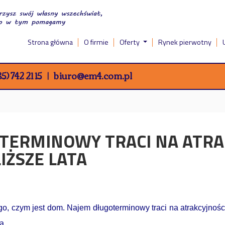
Strona główna
O firmie
Oferty
Rynek pierwotny
5) 742 21 15
biuro@em4.com.pl
TERMINOWY TRACI NA ATRAK
IŻSZE LATA
go, czym jest dom. Najem długoterminowy traci na atrakcyjnoś
a.