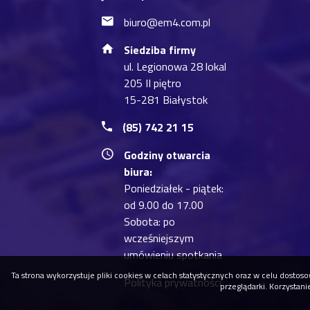
biuro@em4.com.pl
Siedziba firmy
ul. Legionowa 28 lokal
205 II piętro
15-281 Białystok
(85) 742 21 15
Godziny otwarcia
biura:
Poniedziałek - piątek:
od 9.00 do 17.00
Sobota: po
wcześniejszym
umówieniu spotkania
Ta strona wykorzystuje pliki cookies w celach statystycznych oraz w celu dost
Polityka prywatności
przeglądarki. Korzystan