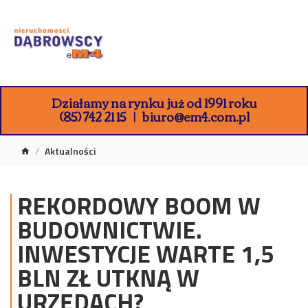
Działamy na rynku już od 1991 roku
(85) 742 21 15
biuro@em4.com.pl
Aktualności
REKORDOWY BOOM W
BUDOWNICTWIE.
INWESTYCJE WARTE 1,5
BLN ZŁ UTKNĄ W
URZĘDACH?