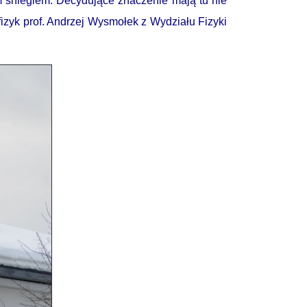
śniegiem. Decydujące znaczenie mają tu nie
izyk prof. Andrzej Wysmołek z Wydziału Fizyki