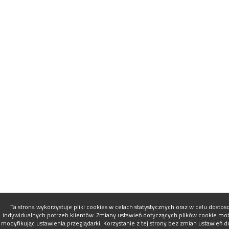
Ta strona wykorzystuje pliki cookies w celach statystycznych oraz w celu dosto
indywidualnych potrzeb klientów. Zmiany ustawień dotyczących plików cookie mo
modyfikując ustawienia przeglądarki. Korzystanie z tej strony bez zmian ustawień 