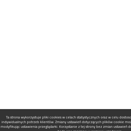
Ta strona wykorzystuje pliki cookies w celach statystycznych oraz w celu dosto
indywidualnych potrzeb klientów. Zmiany ustawień dotyczących plików cookie mo
modyfikując ustawienia przeglądarki. Korzystanie z tej strony bez zmian ustawień 