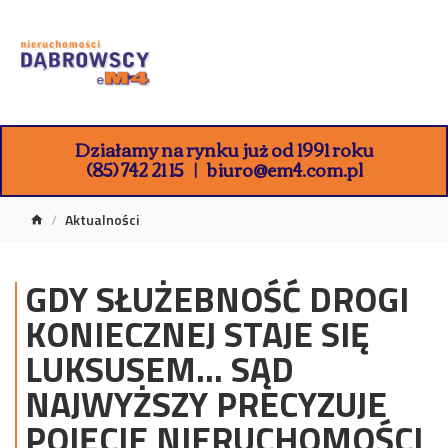
Działamy na rynku już od 1991 roku
(85) 742 21 15
biuro@em4.com.pl
Aktualności
GDY SŁUŻEBNOŚĆ DROGI
KONIECZNEJ STAJE SIĘ
LUKSUSEM... SĄD
NAJWYŻSZY PRECYZUJE
POJĘCIE NIERUCHOMOŚCI