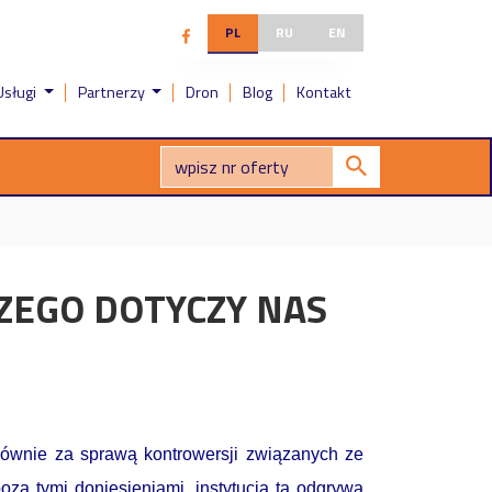
PL
RU
EN
Usługi
Partnerzy
Dron
Blog
Kontakt
ACZEGO DOTYCZY NAS
ównie za sprawą kontrowersji związanych ze
a tymi doniesieniami, instytucja ta odgrywa