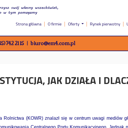
Strona główna
O firmie
Oferty
Rynek pierwotny
5) 742 21 15
biuro@em4.com.pl
STYTUCJA, JAK DZIAŁA I DL
a Rolnictwa (KOWR) znalazł się w centrum uwagi mediów gł
komunikowania Centralnego Portu Komunikacyjnego. Jednak poz