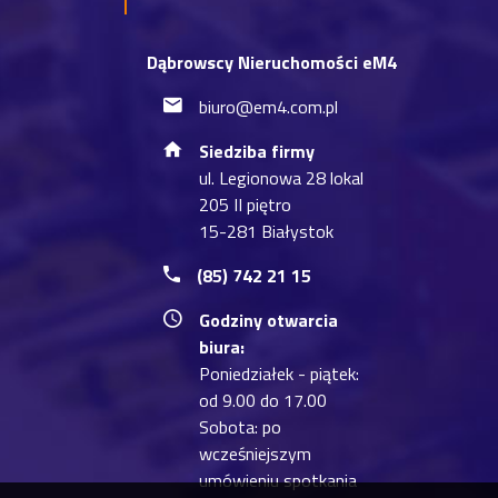
Dąbrowscy Nieruchomości eM4
biuro@em4.com.pl
Siedziba firmy
ul. Legionowa 28 lokal
205 II piętro
15-281 Białystok
(85) 742 21 15
Godziny otwarcia
biura:
Poniedziałek - piątek:
od 9.00 do 17.00
Sobota: po
wcześniejszym
umówieniu spotkania