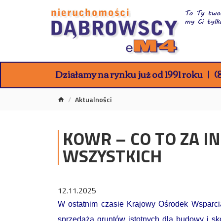
Działamy na rynku już od 1991 roku
(8
Aktualności
KOWR – CO TO ZA IN
WSZYSTKICH
12.11.2025
W ostatnim czasie Krajowy Ośrodek Wsparci
sprzedażą gruntów istotnych dla budowy i s