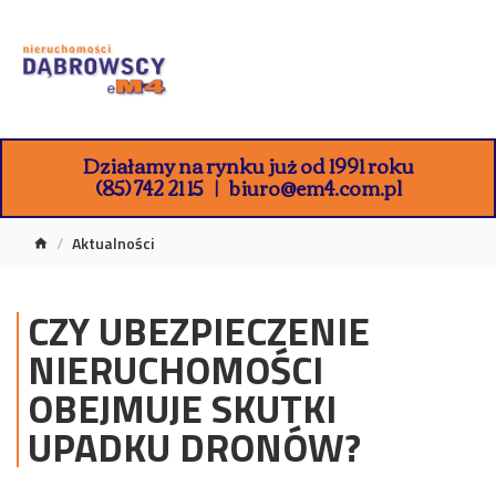
Działamy na rynku już od 1991 roku
(85) 742 21 15
biuro@em4.com.pl
Aktualności
CZY UBEZPIECZENIE
NIERUCHOMOŚCI
OBEJMUJE SKUTKI
UPADKU DRONÓW?