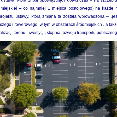
 ustawa, która znosi obowiązujący dotychczas – na szczeb
iejskiej – co najmniej 1 miejsca postojowego) na każde m
projektu ustawy, którą zmiana ta została wprowadzona – „j
szego i rowerowego, w tym w obszarach śródmiejskich”, a tak
kalizacji terenu inwestycji, stopnia rozwoju transportu publiczne