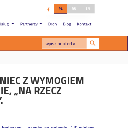
PL
RU
EN
Usługi
Partnerzy
Dron
Blog
Kontakt
ONIEC Z WYMOGIEM
E, „NA RZECZ
.