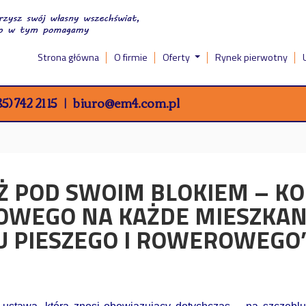
Strona główna
O firmie
Oferty
Rynek pierwotny
5) 742 21 15
biuro@em4.com.pl
UŻ POD SWOIM BLOKIEM – K
JOWEGO NA KAŻDE MIESZKANI
U PIESZEGO I ROWEROWEGO”