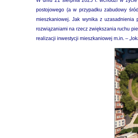
W dniu 21 sierpnia 2025 r. wchodzi w życie
postojowego (a w przypadku zabudowy śródm
mieszkaniowej. Jak wynika z uzasadnienia 
rozwiązaniami na rzecz zwiększania ruchu pie
realizacji inwestycji mieszkaniowej m.in. – „lo