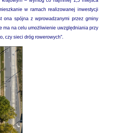
lu krajowym – wymóg co najmniej 1,5 miejsca
ieszkanie w ramach realizowanej inwestycji
est ona spójna z wprowadzanymi przez gminy
że ma na celu umożliwienie uwzględniania przy
go, czy sieci dróg rowerowych”.