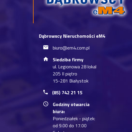
Dąbrowscy Nieruchomości eM4
biuro@em4.com.pl
Siedziba firmy
ul. Legionowa 28 lokal
205 II piętro
15-281 Białystok
(85) 742 21 15
Godziny otwarcia
biura:
Poniedziałek - piątek:
od 9.00 do 17.00