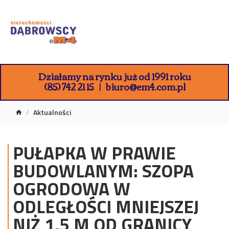
Działamy na rynku już od 1991 roku
(85) 742 21 15
biuro@em4.com.pl
Aktualności
PUŁAPKA W PRAWIE
BUDOWLANYM: SZOPA
OGRODOWA W
ODLEGŁOŚCI MNIEJSZEJ
NIŻ 1,5 M OD GRANICY