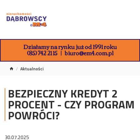
Działamy na rynku już od 1991 roku
(85) 742 21 15
biuro@em4.com.pl
Aktualności
BEZPIECZNY KREDYT 2
PROCENT - CZY PROGRAM
POWRÓCI?
30.07.2025