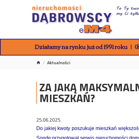
Działamy na rynku już od 1991 roku
(8
Aktualności
ZA JAKĄ MAKSYMAL
MIESZKAŃ?
25.06.2025
Do jakiej kwoty poszukuje mieszkań większoś
Sondę przygotował serwis nieruchomości domp