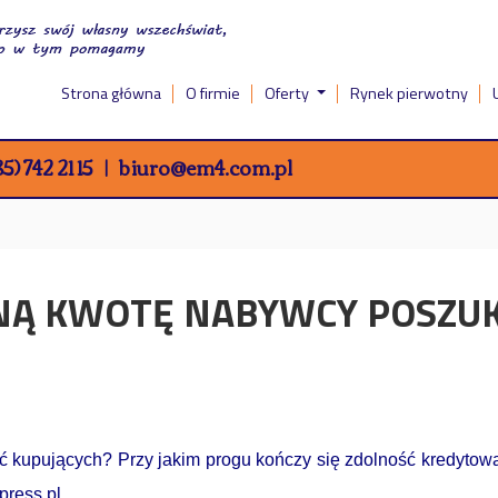
Strona główna
O firmie
Oferty
Rynek pierwotny
5) 742 21 15
biuro@em4.com.pl
NĄ KWOTĘ NABYWCY POSZUK
ć kupujących? Przy jakim progu kończy się zdolność kredytow
ress.pl.